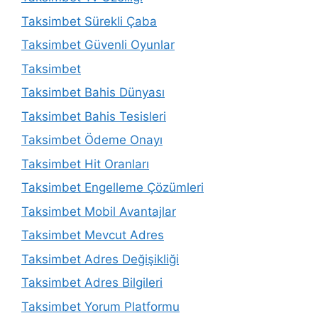
Taksimbet Sürekli Çaba
Taksimbet Güvenli Oyunlar
Taksimbet
Taksimbet Bahis Dünyası
Taksimbet Bahis Tesisleri
Taksimbet Ödeme Onayı
Taksimbet Hit Oranları
Taksimbet Engelleme Çözümleri
Taksimbet Mobil Avantajlar
Taksimbet Mevcut Adres
Taksimbet Adres Değişikliği
Taksimbet Adres Bilgileri
Taksimbet Yorum Platformu