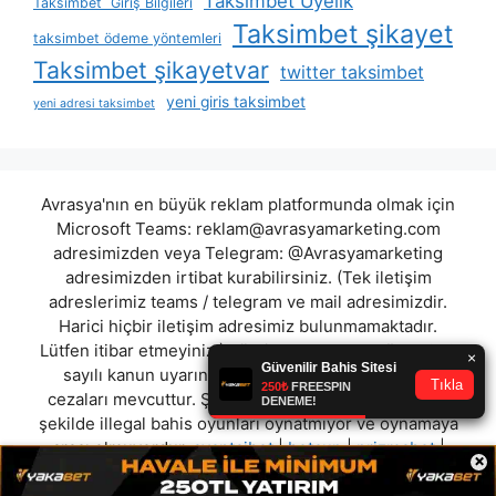
Taksimbet Üyelik
Taksimbet Giriş Bilgileri
Taksimbet şikayet
taksimbet ödeme yöntemleri
Taksimbet şikayetvar
twitter taksimbet
yeni giris taksimbet
yeni adresi taksimbet
Avrasya'nın en büyük reklam platformunda olmak için
Microsoft Teams:
reklam@avrasyamarketing.com
adresimizden veya Telegram: @Avrasyamarketing
adresimizden irtibat kurabilirsiniz. (Tek iletişim
adreslerimiz teams / telegram ve mail adresimizdir.
Harici hiçbir iletişim adresimiz bulunmamaktadır.
Lütfen itibar etmeyiniz.) Türkiye yasalarına göre 7258
sayılı kanun uyarınca yasa dışı bahis oynamanın
cezaları mevcuttur. Şu an bulunduğunuz site hiç bir
şekilde illegal bahis oyunları oynatmıyor ve oynamaya
aracı olmuyordur.
avantajbet
|
betcup
|
prizmabet
|
×
betpipo
|
ondobet
|
betlena
|
iddaci
|
betloves