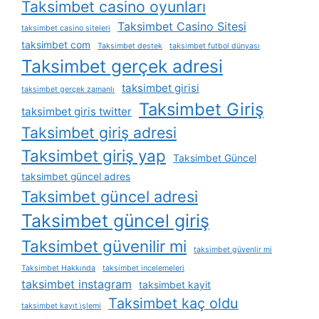
Taksimbet casino oyunları
Taksimbet Casino Sitesi
taksimbet casino siteleri
taksimbet com
Taksimbet destek
taksimbet futbol dünyası
Taksimbet gerçek adresi
taksimbet girisi
taksimbet gerçek zamanlı
Taksimbet Giriş
taksimbet giris twitter
Taksimbet giriş adresi
Taksimbet giriş yap
Taksimbet Güncel
taksimbet güncel adres
Taksimbet güncel adresi
Taksimbet güncel giriş
Taksimbet güvenilir mi
taksimbet güvenlir mi
Taksimbet Hakkında
taksimbet incelemeleri
taksimbet instagram
taksimbet kayit
Taksimbet kaç oldu
taksimbet kayıt i̇şlemi