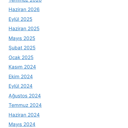
Haziran 2026
Eylül 2025
Haziran 2025
Mayıs 2025
Şubat 2025
Ocak 2025
Kasım 2024
Ekim 2024
Eylül 2024
Ağustos 2024
Temmuz 2024
Haziran 2024
Mayıs 2024