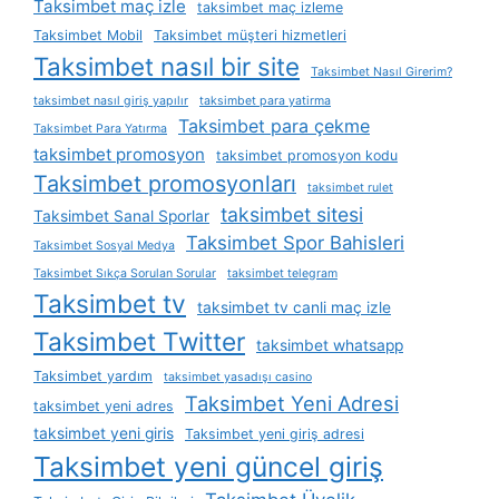
Taksimbet maç izle
taksimbet maç izleme
Taksimbet Mobil
Taksimbet müşteri hizmetleri
Taksimbet nasıl bir site
Taksimbet Nasıl Girerim?
taksimbet nasıl giriş yapılır
taksimbet para yatirma
Taksimbet para çekme
Taksimbet Para Yatırma
taksimbet promosyon
taksimbet promosyon kodu
Taksimbet promosyonları
taksimbet rulet
taksimbet sitesi
Taksimbet Sanal Sporlar
Taksimbet Spor Bahisleri
Taksimbet Sosyal Medya
Taksimbet Sıkça Sorulan Sorular
taksimbet telegram
Taksimbet tv
taksimbet tv canli maç izle
Taksimbet Twitter
taksimbet whatsapp
Taksimbet yardım
taksimbet yasadışı casino
Taksimbet Yeni Adresi
taksimbet yeni adres
taksimbet yeni giris
Taksimbet yeni giriş adresi
Taksimbet yeni güncel giriş