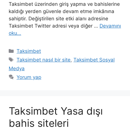
Taksimbet üzerinden giriş yapma ve bahislerine
kaldığı yerden güvenle devam etme imkânına
sahiptir. Değiştirilen site etki alanı adresine
Taksimbet Twitter adresi veya diğer …
Devamını
oku…
Kategoriler
Taksimbet
Etiketler
Taksimbet nasıl bir site
,
Taksimbet Sosyal
Medya
Yorum yap
Taksimbet Yasa dışı
bahis siteleri