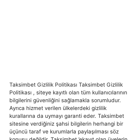
Taksimbet Gizlilik Politikası Taksimbet Gizlilik
Politikası , siteye kayıtlı olan tüm kullanıcılarının
bilgilerini güvenliğini sağlamakla sorumludur.
Ayrıca hizmet verilen ülkelerdeki gizlilik
kurallarına da uymayı garanti eder. Taksimbet
sitesine verdiğiniz şahsi bilgilerin herhangi bir
üçüncü taraf ve kurumlarla paylaşılması söz
konusu değildir. Taksimbet ’ekayıt olan üyelerin