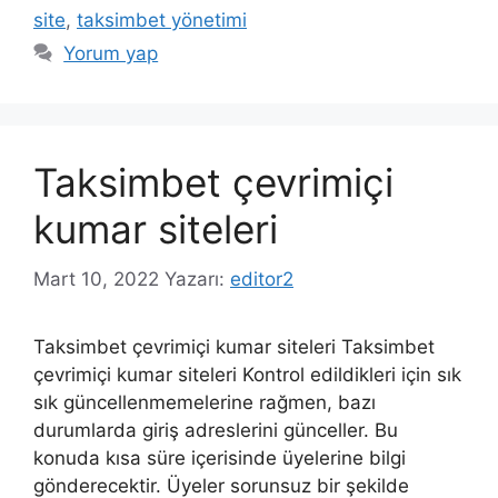
site
,
taksimbet yönetimi
Yorum yap
Taksimbet çevrimiçi
kumar siteleri
Mart 10, 2022
Yazarı:
editor2
Taksimbet çevrimiçi kumar siteleri Taksimbet
çevrimiçi kumar siteleri Kontrol edildikleri için sık
sık güncellenmemelerine rağmen, bazı
durumlarda giriş adreslerini günceller. Bu
konuda kısa süre içerisinde üyelerine bilgi
gönderecektir. Üyeler sorunsuz bir şekilde