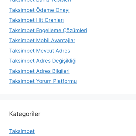
Taksimbet Ödeme Onayı
Taksimbet Hit Oranları
Taksimbet Engelleme Çözümleri
Taksimbet Mobil Avantajlar
Taksimbet Mevcut Adres
Taksimbet Adres Değişikliği
Taksimbet Adres Bilgileri
Taksimbet Yorum Platformu
Kategoriler
Taksimbet