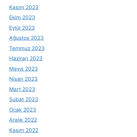
Kasım 2023
Ekim 2023
Eylül 2023
Ağustos 2023
Temmuz 2023
Haziran 2023
Mayıs 2023
Nisan 2023
Mart 2023
Şubat 2023
Ocak 2023
Aralık 2022
Kasım 2022