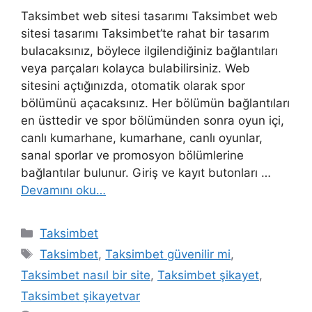
Taksimbet web sitesi tasarımı Taksimbet web
sitesi tasarımı Taksimbet’te rahat bir tasarım
bulacaksınız, böylece ilgilendiğiniz bağlantıları
veya parçaları kolayca bulabilirsiniz. Web
sitesini açtığınızda, otomatik olarak spor
bölümünü açacaksınız. Her bölümün bağlantıları
en üsttedir ve spor bölümünden sonra oyun içi,
canlı kumarhane, kumarhane, canlı oyunlar,
sanal sporlar ve promosyon bölümlerine
bağlantılar bulunur. Giriş ve kayıt butonları …
Devamını oku…
Kategoriler
Taksimbet
Etiketler
Taksimbet
,
Taksimbet güvenilir mi
,
Taksimbet nasıl bir site
,
Taksimbet şikayet
,
Taksimbet şikayetvar