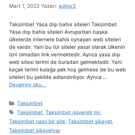
Mart 1, 2022
Yazarı:
editor2
Taksimbet Yasa dışı bahis siteleri Taksimbet
Yasa dışı bahis siteleri Avrupa’dan başka
ülkelerde internete bahis oynayan web siteleri
de vardır. Yani bu tür siteler yasal olarak ülkenin
izni olmadan link vermektedir. Ayrıca yasa dışı
web sitesi terimi de buradan gelmektedir. Yani
kaçak terimi kulağa pek hoş gelmese de bu web
siteleri bu şekilde adlandırılıyor. Ayrıca …
Devamını oku…
Kategoriler
Taksimbet
Etiketler
Taksimbet
,
Taksimbet güvenilir mi
,
Taksimbet nasıl bir site
,
Taksimbet şikayet
,
Taksimbet şikayetvar