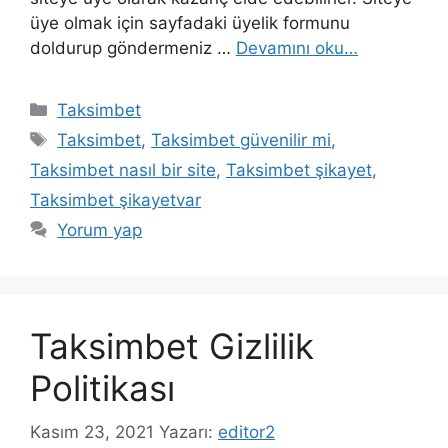
üye olmak için sayfadaki üyelik formunu
doldurup göndermeniz …
Devamını oku…
Kategoriler
Taksimbet
Etiketler
Taksimbet
,
Taksimbet güvenilir mi
,
Taksimbet nasıl bir site
,
Taksimbet şikayet
,
Taksimbet şikayetvar
Yorum yap
Taksimbet Gizlilik
Politikası
Kasım 23, 2021
Yazarı:
editor2