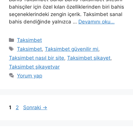
bahisçiler için özel kılan özelliklerinden biri bahis
seçeneklerindeki zengin içerik. Taksimbet sanal
bahis dendiğinde yalnızca …
Devamını oku…
Kategoriler
Taksimbet
Etiketler
Taksimbet
,
Taksimbet güvenilir mi
,
Taksimbet nasıl bir site
,
Taksimbet şikayet
,
Taksimbet şikayetvar
Yorum yap
Sayfa
Sayfa
1
2
Sonraki
→