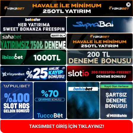
×
TAKSIMBET GİRİŞ İÇİN TIKLAYINIZ!