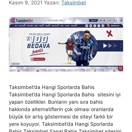
Kasım 9, 2021
Yazarı:
Taksimbet
Taksimbet’da Hangi Sporlarda Bahis
Taksimbet’da Hangi Sporlarda Bahis sitesini iyi
yapan özellikler. Bunların yanı sıra bahis
hakkında alternatiflerin çok olması oranlarda
büyük bir artış göstermesi de siteyi farklı bir
yere koyuyor. Taksimbet’da Hangi Sporlarda
Bahis Taksimbet Sanal Bahis Taksimbet sitesini