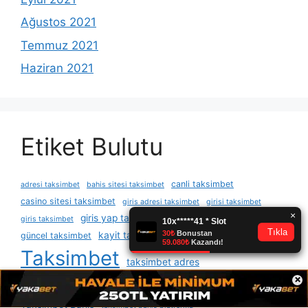
Ağustos 2021
Temmuz 2021
Haziran 2021
Etiket Bulutu
canli taksimbet
adresi taksimbet
bahis sitesi taksimbet
casino sitesi taksimbet
giris adresi taksimbet
girisi taksimbet
giris yap taksimbet
güncel adresi taksimbet
giris taksimbet
kayit taksimbet
güncel taksimbet
mobil taksimbet
Taksimbet
taksimbet adres
×
Taksimbet adresi
taksimbet adres değişikliği
Taksimbet Bahis
taksimbet bahis platformu