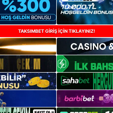
TAKSIMBET GİRİŞ İÇİN TIKLAYINIZ!