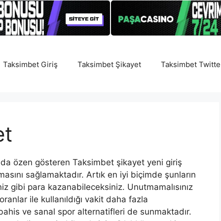
Taksimbet Giriş
Taksimbet Şikayet
Taksimbet Twitte
et
mda özen gösteren Taksimbet şikayet yeni giriş
ılmasını sağlamaktadır. Artık en iyi biçimde şunların
iz gibi para kazanabileceksiniz. Unutmamalısınız
oranlar ile kullanıldığı vakit daha fazla
ahis ve sanal spor alternatifleri de sunmaktadır.