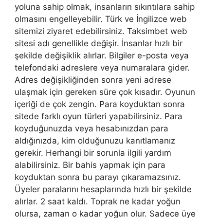
yoluna sahip olmak, insanların sıkıntılara sahip
olmasını engelleyebilir. Türk ve İngilizce web
sitemizi ziyaret edebilirsiniz. Taksimbet web
sitesi adı genellikle değişir. İnsanlar hızlı bir
şekilde değişiklik alırlar. Bilgiler e-posta veya
telefondaki adreslere veya numaralara gider.
Adres değişikliğinden sonra yeni adrese
ulaşmak için gereken süre çok kısadır. Oyunun
içeriği de çok zengin. Para koyduktan sonra
sitede farklı oyun türleri yapabilirsiniz. Para
koyduğunuzda veya hesabınızdan para
aldığınızda, kim olduğunuzu kanıtlamanız
gerekir. Herhangi bir sorunla ilgili yardım
alabilirsiniz. Bir bahis yapmak için para
koyduktan sonra bu parayı çıkaramazsınız.
Üyeler paralarını hesaplarında hızlı bir şekilde
alırlar. 2 saat kaldı. Toprak ne kadar yoğun
olursa, zaman o kadar yoğun olur. Sadece üye