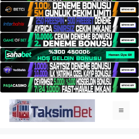
İçeriğe
atla
Menü