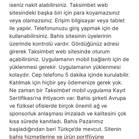
iseniz nakit alabilirsiniz. Taksimbet web
sitesindeki başka biri için para koyamazsınız
veya olamazsınız. Erişim bilgisayar veya tablet
ile yapılır. Telefonunuzu giriş yapmak için de
kullanabilirsiniz. Bahis sitesinin üyelerinin
üzerinde kontrolü vardır. Gördüğünüz adresi
girerek Taksimbet web sitesinde oturum
açabilirsiniz. Uygulamanın mobil bağlantı için de
yüklenmesi gerekir. Uygulamanın yüklenmesi
kolaydır. Cep telefonu 5 dakika içinde kurulabilir.
Katılmak için hiçbir şey ödemenize gerek yok.
Ne zaman bir
Taksimbet mobil uygulama
Kayıt
Sertifikası’na ihtiyacım var. Bahis şirketi Avrupa
ve fiziksel ofislerde birçok önemli ağ ve
sponsorluk anlaşması imzaladı ve kalitesini çok
kısa sürede kanıtladı. Bahis Pazarımız
başladığından beri Türkçe’de mevcut. Sitenin
bahis hizmetlerine ve ürün portföyüne