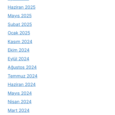
Haziran 2025
Mayıs 2025
Şubat 2025
Ocak 2025
Kasım 2024
Ekim 2024
Eylül 2024
Ağustos 2024
Temmuz 2024
Haziran 2024
Mayıs 2024
Nisan 2024
Mart 2024