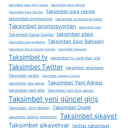
taksimbet nasıl giriş yapılır
taksimbet para yatirma
Taksimbet para çekme
Taksimbet Para Yatırma
taksimbet promosyon
taksimbet promosyon kodu
Taksimbet promosyonları
taksimbet rulet
taksimbet sitesi
Taksimbet Sanal Sporlar
Taksimbet Spor Bahisleri
Taksimbet Sosyal Medya
Taksimbet Sıkça Sorulan Sorular
taksimbet telegram
Taksimbet tv
taksimbet tv canli maç izle
Taksimbet Twitter
taksimbet whatsapp
Taksimbet yardım
taksimbet yasadışı casino
Taksimbet Yeni Adresi
taksimbet yeni adres
taksimbet yeni giris
Taksimbet yeni giriş adresi
Taksimbet yeni güncel giriş
Taksimbet Üyelik
Taksimbet Giriş Bilgileri
Taksimbet şikayet
taksimbet ödeme yöntemleri
Taksimbet şikayetvar
twitter taksimbet