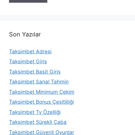
Son Yazılar
Taksimbet Adresi
Taksimbet Giriş
Taksimbet Basit Giriş
Taksimbet Sanal Tahmin
Taksimbet Minimum Çekim
Taksimbet Bonus Çeşitliliği
Taksimbet Tv Özelliği
Taksimbet Sürekli Çaba
Taksimbet Güvenli Oyunlar