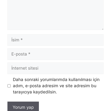
İsim
E-
posta
İnternet
sitesi
Daha sonraki yorumlarımda kullanılması için
adım, e-posta adresim ve site adresim bu
tarayıcıya kaydedilsin.