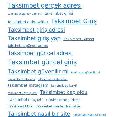
Taksimbet gerçek adresi
taksimbet girisi
taksimbet gerçek zamanlı
Taksimbet Giriş
taksimbet giris twitter
Taksimbet giriş adresi
Taksimbet giriş yap
Taksimbet Güncel
taksimbet güncel adres
Taksimbet güncel adresi
Taksimbet güncel giriş
Taksimbet güvenilir mi
taksimbet güvenlir mi
Taksimbet Hakkında
taksimbet incelemeleri
taksimbet instagram
taksimbet kayit
Taksimbet kaç oldu
taksimbet kayıt i̇şlemi
Taksimbet maç izle
taksimbet maç izleme
Taksimbet Mobil
Taksimbet müşteri hizmetleri
Taksimbet nasıl bir site
Taksimbet Nasıl Girerim?