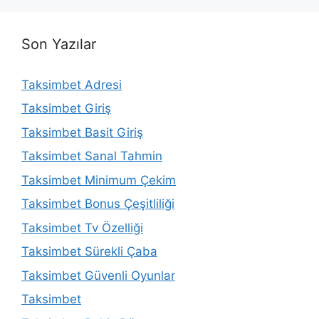
Son Yazılar
Taksimbet Adresi
Taksimbet Giriş
Taksimbet Basit Giriş
Taksimbet Sanal Tahmin
Taksimbet Minimum Çekim
Taksimbet Bonus Çeşitliliği
Taksimbet Tv Özelliği
Taksimbet Sürekli Çaba
Taksimbet Güvenli Oyunlar
Taksimbet