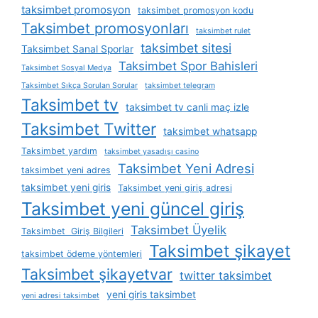
taksimbet promosyon
taksimbet promosyon kodu
Taksimbet promosyonları
taksimbet rulet
taksimbet sitesi
Taksimbet Sanal Sporlar
Taksimbet Spor Bahisleri
Taksimbet Sosyal Medya
Taksimbet Sıkça Sorulan Sorular
taksimbet telegram
Taksimbet tv
taksimbet tv canli maç izle
Taksimbet Twitter
taksimbet whatsapp
Taksimbet yardım
taksimbet yasadışı casino
Taksimbet Yeni Adresi
taksimbet yeni adres
taksimbet yeni giris
Taksimbet yeni giriş adresi
Taksimbet yeni güncel giriş
Taksimbet Üyelik
Taksimbet Giriş Bilgileri
Taksimbet şikayet
taksimbet ödeme yöntemleri
Taksimbet şikayetvar
twitter taksimbet
yeni giris taksimbet
yeni adresi taksimbet