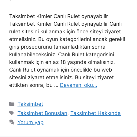
Taksimbet Kimler Canlı Rulet oynayabilir
Taksimbet Kimler Canlı Rulet oynayabilir Canlı
rulet sitesini kullanmak için önce siteyi ziyaret
etmelisiniz. Bu oyun kategorilerini ancak gerekli
giriş prosedürünü tamamladıktan sonra
kullanabileceksiniz. Canlı Rulet kategorisini
kullanmak için en az 18 yaşında olmalısınız.
Canlı Rulet oynamak için öncelikle bu web
sitesini ziyaret etmelisiniz. Bu siteyi ziyaret
ettikten sonra, bu …
Devamını oku…
Kategoriler
Taksimbet
Etiketler
Taksimbet Bonusları
,
Taksimbet Hakkında
Yorum yap