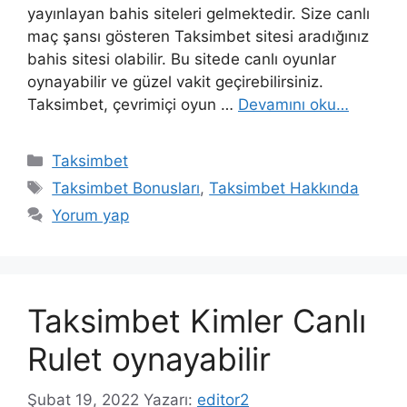
yayınlayan bahis siteleri gelmektedir. Size canlı
maç şansı gösteren Taksimbet sitesi aradığınız
bahis sitesi olabilir. Bu sitede canlı oyunlar
oynayabilir ve güzel vakit geçirebilirsiniz.
Taksimbet, çevrimiçi oyun …
Devamını oku…
Kategoriler
Taksimbet
Etiketler
Taksimbet Bonusları
,
Taksimbet Hakkında
Yorum yap
Taksimbet Kimler Canlı
Rulet oynayabilir
Şubat 19, 2022
Yazarı:
editor2