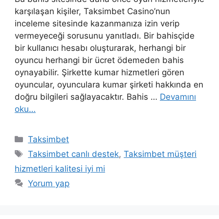
karşılaşan kişiler, Taksimbet Casino’nun
inceleme sitesinde kazanmanıza izin verip
vermeyeceği sorusunu yanıtladı. Bir bahisçide
bir kullanıcı hesabı oluşturarak, herhangi bir
oyuncu herhangi bir ücret ödemeden bahis
oynayabilir. Şirkette kumar hizmetleri gören
oyuncular, oyunculara kumar şirketi hakkında en
doğru bilgileri sağlayacaktır. Bahis …
Devamını
oku…
Kategoriler
Taksimbet
Etiketler
Taksimbet canlı destek
,
Taksimbet müşteri
hizmetleri kalitesi iyi mi
Yorum yap