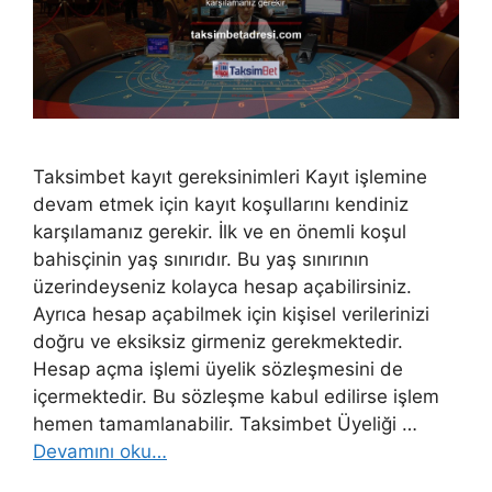
Taksimbet kayıt gereksinimleri Kayıt işlemine
devam etmek için kayıt koşullarını kendiniz
karşılamanız gerekir. İlk ve en önemli koşul
bahisçinin yaş sınırıdır. Bu yaş sınırının
üzerindeyseniz kolayca hesap açabilirsiniz.
Ayrıca hesap açabilmek için kişisel verilerinizi
doğru ve eksiksiz girmeniz gerekmektedir.
Hesap açma işlemi üyelik sözleşmesini de
içermektedir. Bu sözleşme kabul edilirse işlem
hemen tamamlanabilir. Taksimbet Üyeliği …
Devamını oku…