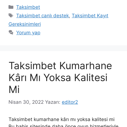
Kategoriler
Taksimbet
Etiketler
Taksimbet canlı destek
,
Taksimbet Kayıt
Gereksinimleri
Yorum yap
Taksimbet Kumarhane
Kârı Mı Yoksa Kalitesi
Mi
Nisan 30, 2022
Yazarı:
editor2
Taksimbet kumarhane kârı mı yoksa kalitesi mi
Bu bahis sitesinde daha önce oyun hizmetleriyle