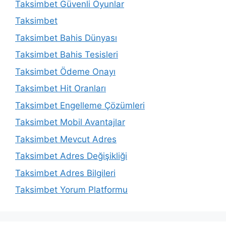
Taksimbet Güvenli Oyunlar
Taksimbet
Taksimbet Bahis Dünyası
Taksimbet Bahis Tesisleri
Taksimbet Ödeme Onayı
Taksimbet Hit Oranları
Taksimbet Engelleme Çözümleri
Taksimbet Mobil Avantajlar
Taksimbet Mevcut Adres
Taksimbet Adres Değişikliği
Taksimbet Adres Bilgileri
Taksimbet Yorum Platformu