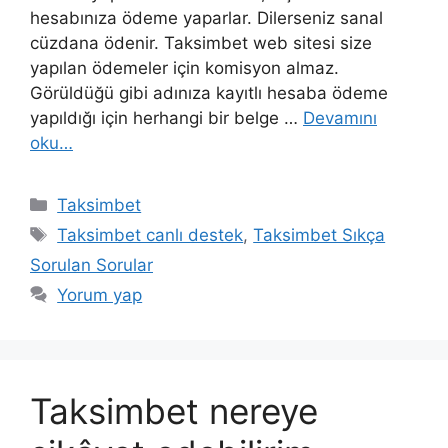
hesabınıza ödeme yaparlar. Dilerseniz sanal
cüzdana ödenir. Taksimbet web sitesi size
yapılan ödemeler için komisyon almaz.
Görüldüğü gibi adınıza kayıtlı hesaba ödeme
yapıldığı için herhangi bir belge …
Devamını
oku…
Kategoriler
Taksimbet
Etiketler
Taksimbet canlı destek
,
Taksimbet Sıkça
Sorulan Sorular
Yorum yap
Taksimbet nereye