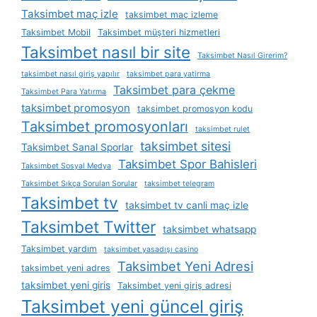
Taksimbet maç izle
taksimbet maç izleme
Taksimbet Mobil
Taksimbet müşteri hizmetleri
Taksimbet nasıl bir site
Taksimbet Nasıl Girerim?
taksimbet nasıl giriş yapılır
taksimbet para yatirma
Taksimbet para çekme
Taksimbet Para Yatırma
taksimbet promosyon
taksimbet promosyon kodu
Taksimbet promosyonları
taksimbet rulet
taksimbet sitesi
Taksimbet Sanal Sporlar
Taksimbet Spor Bahisleri
Taksimbet Sosyal Medya
Taksimbet Sıkça Sorulan Sorular
taksimbet telegram
Taksimbet tv
taksimbet tv canli maç izle
Taksimbet Twitter
taksimbet whatsapp
Taksimbet yardım
taksimbet yasadışı casino
Taksimbet Yeni Adresi
taksimbet yeni adres
taksimbet yeni giris
Taksimbet yeni giriş adresi
Taksimbet yeni güncel giriş