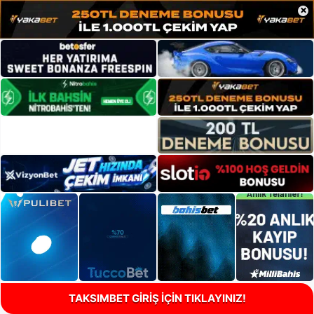
×
TAKSIMBET GİRİŞ İÇİN TIKLAYINIZ!