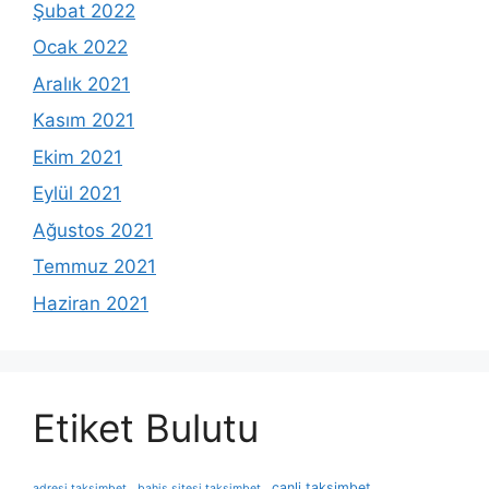
Şubat 2022
Ocak 2022
Aralık 2021
Kasım 2021
Ekim 2021
Eylül 2021
Ağustos 2021
Temmuz 2021
Haziran 2021
Etiket Bulutu
canli taksimbet
adresi taksimbet
bahis sitesi taksimbet