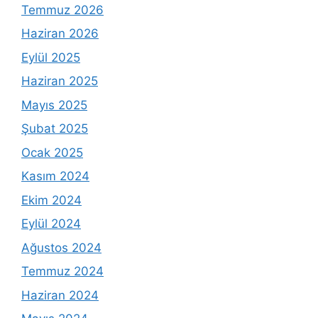
Temmuz 2026
Haziran 2026
Eylül 2025
Haziran 2025
Mayıs 2025
Şubat 2025
Ocak 2025
Kasım 2024
Ekim 2024
Eylül 2024
Ağustos 2024
Temmuz 2024
Haziran 2024