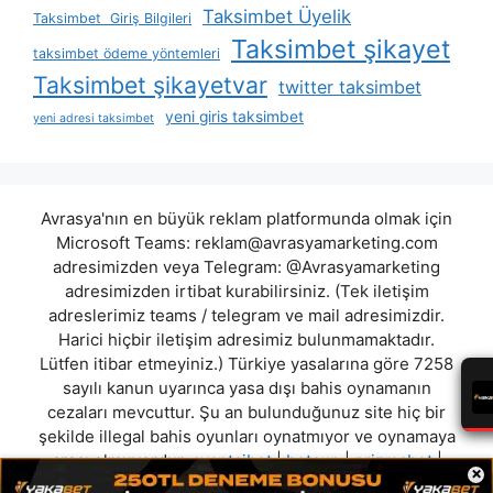
Taksimbet Üyelik
Taksimbet Giriş Bilgileri
Taksimbet şikayet
taksimbet ödeme yöntemleri
Taksimbet şikayetvar
twitter taksimbet
yeni giris taksimbet
yeni adresi taksimbet
Avrasya'nın en büyük reklam platformunda olmak için
Microsoft Teams:
reklam@avrasyamarketing.com
adresimizden veya Telegram: @Avrasyamarketing
adresimizden irtibat kurabilirsiniz. (Tek iletişim
adreslerimiz teams / telegram ve mail adresimizdir.
Harici hiçbir iletişim adresimiz bulunmamaktadır.
Lütfen itibar etmeyiniz.) Türkiye yasalarına göre 7258
sayılı kanun uyarınca yasa dışı bahis oynamanın
cezaları mevcuttur. Şu an bulunduğunuz site hiç bir
şekilde illegal bahis oyunları oynatmıyor ve oynamaya
aracı olmuyordur.
avantajbet
|
betcup
|
prizmabet
|
×
betpipo
|
ondobet
|
betlena
|
iddaci
|
betloves