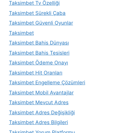
Taksimbet Tv Özelliği
Taksimbet Sürekli Çaba
Taksimbet Güvenli Oyunlar
Taksimbet
Taksimbet Bahis Dünyası
Taksimbet Bahis Tesisleri
Taksimbet Ödeme Onayı
Taksimbet Hit Oranları
Taksimbet Engelleme Çözümleri
Taksimbet Mobil Avantajlar
Taksimbet Mevcut Adres
Taksimbet Adres Değişikliği
Taksimbet Adres Bilgileri
Taksimbet Yorum Platformu