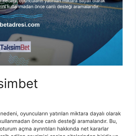
simbet
edeni, oyuncuların yatırılan miktara dayalı olarak
i kullanmadan önce canlı desteği aramalarıdır. Bu,
 oturum açma ayrıntıları hakkında net kararlar