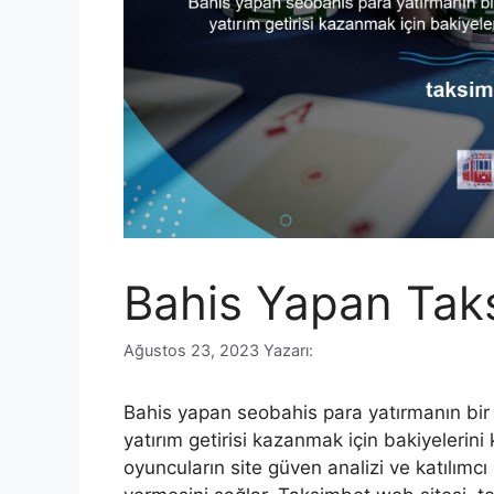
Bahis Yapan Tak
Ağustos 23, 2023
Yazarı:
Bahis yapan seobahis para yatırmanın bir n
yatırım getirisi kazanmak için bakiyelerin
oyuncuların site güven analizi ve katılımcı