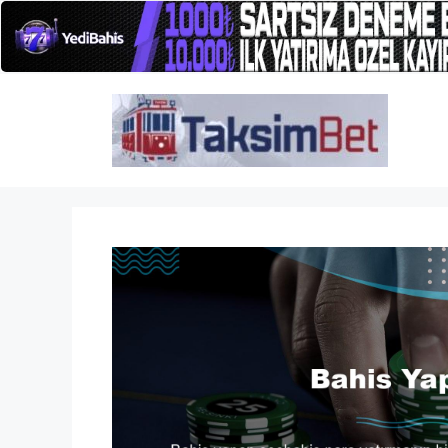
İçeriğe
atla