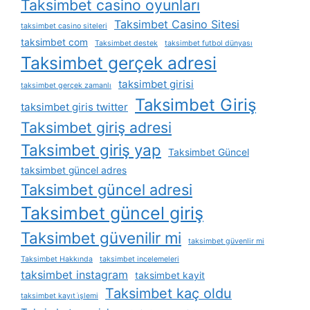
Taksimbet casino oyunları
Taksimbet Casino Sitesi
taksimbet casino siteleri
taksimbet com
Taksimbet destek
taksimbet futbol dünyası
Taksimbet gerçek adresi
taksimbet girisi
taksimbet gerçek zamanlı
Taksimbet Giriş
taksimbet giris twitter
Taksimbet giriş adresi
Taksimbet giriş yap
Taksimbet Güncel
taksimbet güncel adres
Taksimbet güncel adresi
Taksimbet güncel giriş
Taksimbet güvenilir mi
taksimbet güvenlir mi
Taksimbet Hakkında
taksimbet incelemeleri
taksimbet instagram
taksimbet kayit
Taksimbet kaç oldu
taksimbet kayıt i̇şlemi