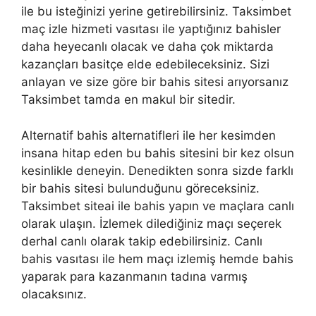
ile bu isteğinizi yerine getirebilirsiniz. Taksimbet
maç izle hizmeti vasıtası ile yaptığınız bahisler
daha heyecanlı olacak ve daha çok miktarda
kazançları basitçe elde edebileceksiniz. Sizi
anlayan ve size göre bir bahis sitesi arıyorsanız
Taksimbet tamda en makul bir sitedir.
Alternatif bahis alternatifleri ile her kesimden
insana hitap eden bu bahis sitesini bir kez olsun
kesinlikle deneyin. Denedikten sonra sizde farklı
bir bahis sitesi bulunduğunu göreceksiniz.
Taksimbet siteai ile bahis yapın ve maçlara canlı
olarak ulaşın. İzlemek dilediğiniz maçı seçerek
derhal canlı olarak takip edebilirsiniz. Canlı
bahis vasıtası ile hem maçı izlemiş hemde bahis
yaparak para kazanmanın tadına varmış
olacaksınız.