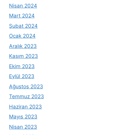
Nisan 2024
Mart 2024
Şubat 2024
Ocak 2024
Aralık 2023
Kasım 2023
Ekim 2023
Eylül 2023
Ağustos 2023
Temmuz 2023
Haziran 2023
Mayıs 2023
Nisan 2023