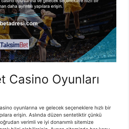
t Casino Oyunları
sino oyunlarına ve gelecek seçeneklere hızlı bir
apılara erişin. Aslında düzen sentetiktir çünkü
doğrudan verimli ve iyi donanımlı sitemize