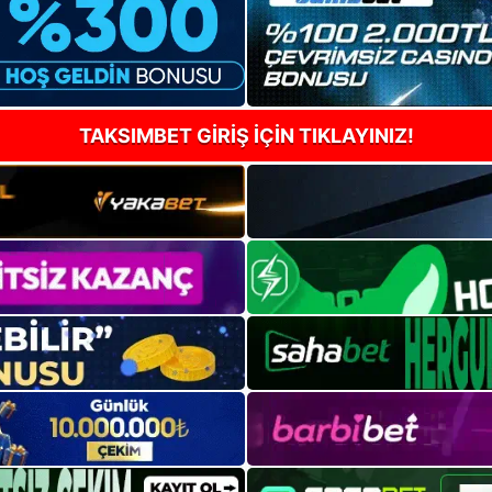
TAKSIMBET GİRİŞ İÇİN TIKLAYINIZ!