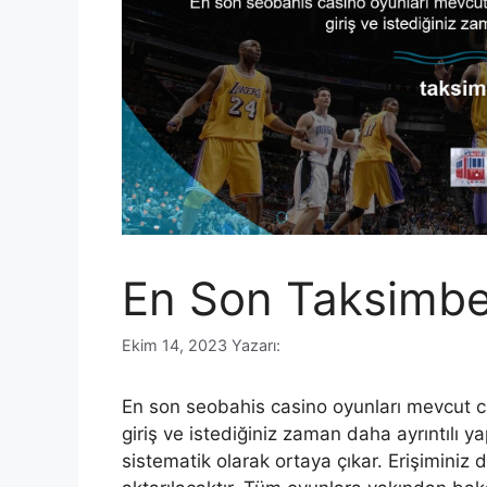
En Son Taksimbe
Ekim 14, 2023
Yazarı:
En son seobahis casino oyunları mevcut ca
giriş ve istediğiniz zaman daha ayrıntılı y
sistematik olarak ortaya çıkar. Erişiminiz 