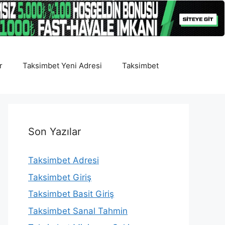
r
Taksimbet Yeni Adresi
Taksimbet
Son Yazılar
Taksimbet Adresi
Taksimbet Giriş
Taksimbet Basit Giriş
Taksimbet Sanal Tahmin