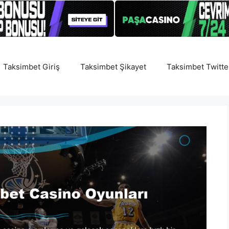
Taksimbet Giriş
Taksimbet Şikayet
Taksimbet Twitte