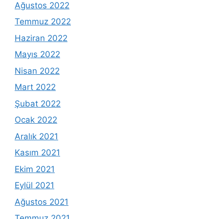
Ağustos 2022
Temmuz 2022
Haziran 2022
Mayıs 2022
Nisan 2022
Mart 2022
Şubat 2022
Ocak 2022
Aralık 2021
Kasım 2021
Ekim 2021
Eylül 2021
Ağustos 2021
Temmuz 2021