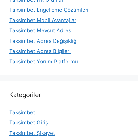
Taksimbet Engelleme Çözümleri
Taksimbet Mobil Avantajlar
Taksimbet Mevcut Adres
Taksimbet Adres Değişikliği
Taksimbet Adres Bilgileri
Taksimbet Yorum Platformu
Kategoriler
Taksimbet
Taksimbet Giriş
Taksimbet Şikayet