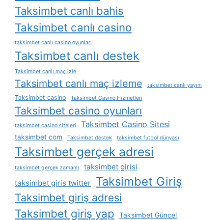
Taksimbet canlı bahis
Taksimbet canlı casino
taksimbet canlı casino oyunları
Taksimbet canlı destek
Taksimbet canlı maç izle
Taksimbet canlı maç izleme
taksimbet canlı yayını
Taksimbet casino
Taksimbet Casino Hizmetleri
Taksimbet casino oyunları
Taksimbet Casino Sitesi
taksimbet casino siteleri
taksimbet com
Taksimbet destek
taksimbet futbol dünyası
Taksimbet gerçek adresi
taksimbet girisi
taksimbet gerçek zamanlı
Taksimbet Giriş
taksimbet giris twitter
Taksimbet giriş adresi
Taksimbet giriş yap
Taksimbet Güncel