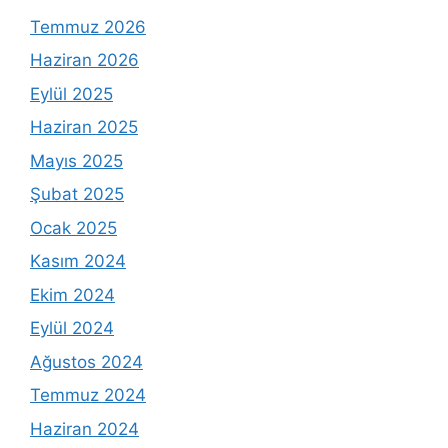
Temmuz 2026
Haziran 2026
Eylül 2025
Haziran 2025
Mayıs 2025
Şubat 2025
Ocak 2025
Kasım 2024
Ekim 2024
Eylül 2024
Ağustos 2024
Temmuz 2024
Haziran 2024