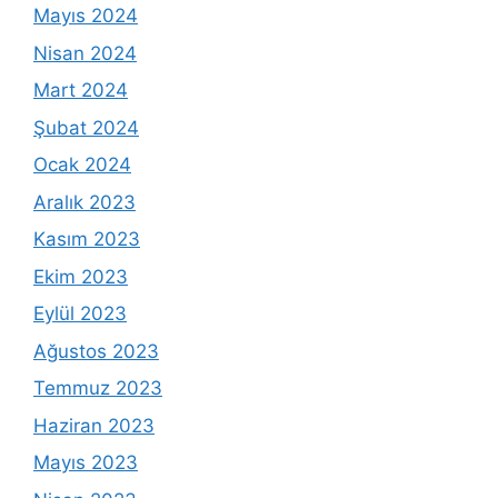
Mayıs 2024
Nisan 2024
Mart 2024
Şubat 2024
Ocak 2024
Aralık 2023
Kasım 2023
Ekim 2023
Eylül 2023
Ağustos 2023
Temmuz 2023
Haziran 2023
Mayıs 2023