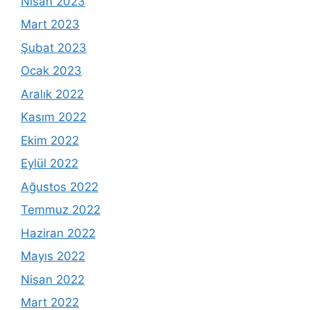
Nisan 2023
Mart 2023
Şubat 2023
Ocak 2023
Aralık 2022
Kasım 2022
Ekim 2022
Eylül 2022
Ağustos 2022
Temmuz 2022
Haziran 2022
Mayıs 2022
Nisan 2022
Mart 2022