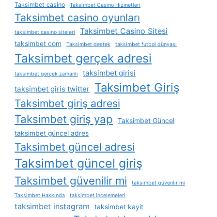
Taksimbet casino
Taksimbet Casino Hizmetleri
Taksimbet casino oyunları
Taksimbet Casino Sitesi
taksimbet casino siteleri
taksimbet com
Taksimbet destek
taksimbet futbol dünyası
Taksimbet gerçek adresi
taksimbet girisi
taksimbet gerçek zamanlı
Taksimbet Giriş
taksimbet giris twitter
Taksimbet giriş adresi
Taksimbet giriş yap
Taksimbet Güncel
taksimbet güncel adres
Taksimbet güncel adresi
Taksimbet güncel giriş
Taksimbet güvenilir mi
taksimbet güvenlir mi
Taksimbet Hakkında
taksimbet incelemeleri
taksimbet instagram
taksimbet kayit