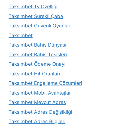
Taksimbet Tv Özelliği
Taksimbet Sürekli Çaba
Taksimbet Güvenli Oyunlar
Taksimbet
Taksimbet Bahis Dünyası
Taksimbet Bahis Tesisleri
Taksimbet Ödeme Onayı
Taksimbet Hit Oranları
Taksimbet Engelleme Çözümleri
Taksimbet Mobil Avantajlar
Taksimbet Mevcut Adres
Taksimbet Adres Değişikliği
Taksimbet Adres Bilgileri