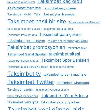
Taksimbet kaç oldu
taksimbet kayıt i̇şlemi
Taksimbet maç izle
taksimbet maç izleme
Taksimbet Mobil
Taksimbet müşteri hizmetleri
Taksimbet nasıl bir site
Taksimbet Nasıl Girerim?
taksimbet nasıl giriş yapılır
taksimbet para yatirma
Taksimbet para çekme
Taksimbet Para Yatırma
taksimbet promosyon
taksimbet promosyon kodu
Taksimbet promosyonları
taksimbet rulet
taksimbet sitesi
Taksimbet Sanal Sporlar
Taksimbet Spor Bahisleri
Taksimbet Sosyal Medya
Taksimbet Sıkça Sorulan Sorular
taksimbet telegram
Taksimbet tv
taksimbet tv canli maç izle
Taksimbet Twitter
taksimbet whatsapp
Taksimbet yardım
taksimbet yasadışı casino
Taksimbet Yeni Adresi
taksimbet yeni adres
taksimbet yeni giris
Taksimbet yeni giriş adresi
Taksimbet yeni güncel giriş