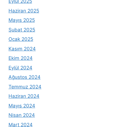
Eylül 2025
Haziran 2025
Mayıs 2025
Şubat 2025
Ocak 2025
Kasım 2024
Ekim 2024
Eylül 2024
Ağustos 2024
Temmuz 2024
Haziran 2024
Mayıs 2024
Nisan 2024
Mart 2024