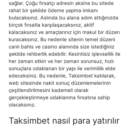
sağlar. Çoğu fırsatçı adresin aksine bu sitede
rahat bir şekilde ödeme yapma imkanı
bulacaksınız. Aslında bu alana adım attığınızda
birçok fırsatla karşılaşacaksınız, aktif
kalacaksınız ve amaçlarınız için makul bir düzen
kuracaksınız. Bu nedenle sitenin temel düzeni
canlı bahis ve casino alanında size istediğiniz
şekilde rehberlik edebilir. Kesintisiz işlevsellik ile
her zaman etkin ve her zaman sorunsuz, hızlı
sonuçlara odaklanan bir yapı ile verimlilik elde
edeceksiniz. Bu nedenle, Taksimbet katılarak,
web sitesinde nakit sonuç düzenlemelerinin
çeşitlendirilmesini kademeli olarak
gerçekleştirmeye odaklanma fırsatına sahip
olacaksınız.
Taksimbet nasıl para yatırılır