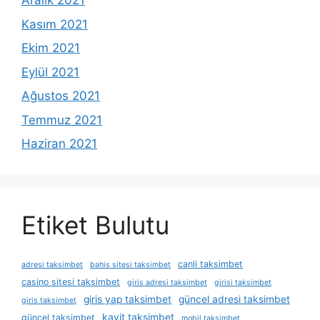
Aralık 2021
Kasım 2021
Ekim 2021
Eylül 2021
Ağustos 2021
Temmuz 2021
Haziran 2021
Etiket Bulutu
canli taksimbet
adresi taksimbet
bahis sitesi taksimbet
casino sitesi taksimbet
giris adresi taksimbet
girisi taksimbet
giris yap taksimbet
güncel adresi taksimbet
giris taksimbet
kayit taksimbet
güncel taksimbet
mobil taksimbet