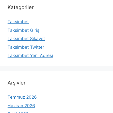
Kategoriler
Taksimbet
Taksimbet Giriş
Taksimbet Şikayet
Taksimbet Twitter
Taksimbet Yeni Adresi
Arşivler
Temmuz 2026
Haziran 2026