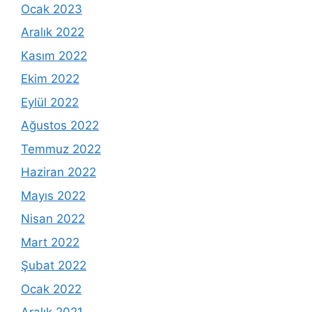
Ocak 2023
Aralık 2022
Kasım 2022
Ekim 2022
Eylül 2022
Ağustos 2022
Temmuz 2022
Haziran 2022
Mayıs 2022
Nisan 2022
Mart 2022
Şubat 2022
Ocak 2022