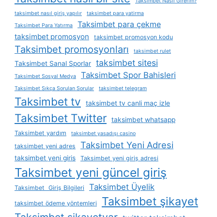
Taksimbet Nasıl Girerim?
taksimbet nasıl giriş yapılır
taksimbet para yatirma
Taksimbet para çekme
Taksimbet Para Yatırma
taksimbet promosyon
taksimbet promosyon kodu
Taksimbet promosyonları
taksimbet rulet
taksimbet sitesi
Taksimbet Sanal Sporlar
Taksimbet Spor Bahisleri
Taksimbet Sosyal Medya
Taksimbet Sıkça Sorulan Sorular
taksimbet telegram
Taksimbet tv
taksimbet tv canli maç izle
Taksimbet Twitter
taksimbet whatsapp
Taksimbet yardım
taksimbet yasadışı casino
Taksimbet Yeni Adresi
taksimbet yeni adres
taksimbet yeni giris
Taksimbet yeni giriş adresi
Taksimbet yeni güncel giriş
Taksimbet Üyelik
Taksimbet Giriş Bilgileri
Taksimbet şikayet
taksimbet ödeme yöntemleri