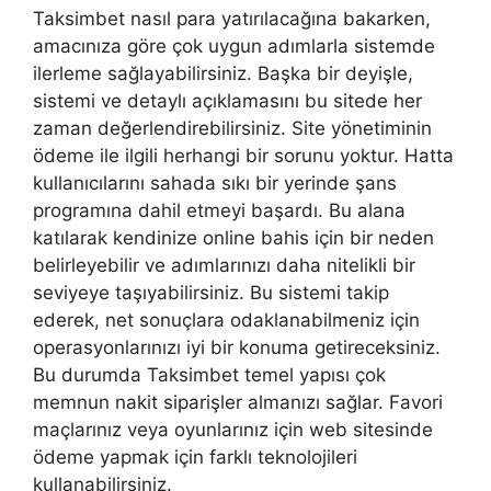
Taksimbet nasıl para yatırılacağına bakarken,
amacınıza göre çok uygun adımlarla sistemde
ilerleme sağlayabilirsiniz. Başka bir deyişle,
sistemi ve detaylı açıklamasını bu sitede her
zaman değerlendirebilirsiniz. Site yönetiminin
ödeme ile ilgili herhangi bir sorunu yoktur. Hatta
kullanıcılarını sahada sıkı bir yerinde şans
programına dahil etmeyi başardı. Bu alana
katılarak kendinize online bahis için bir neden
belirleyebilir ve adımlarınızı daha nitelikli bir
seviyeye taşıyabilirsiniz. Bu sistemi takip
ederek, net sonuçlara odaklanabilmeniz için
operasyonlarınızı iyi bir konuma getireceksiniz.
Bu durumda Taksimbet temel yapısı çok
memnun nakit siparişler almanızı sağlar. Favori
maçlarınız veya oyunlarınız için web sitesinde
ödeme yapmak için farklı teknolojileri
kullanabilirsiniz.