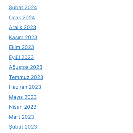
Şubat 2024
Ocak 2024
Aralık 2023
Kasım 2023
Ekim 2023
Eylül 2023
Ağustos 2023
Temmuz 2023
Haziran 2023
Mayıs 2023
Nisan 2023
Mart 2023
Şubat 2023