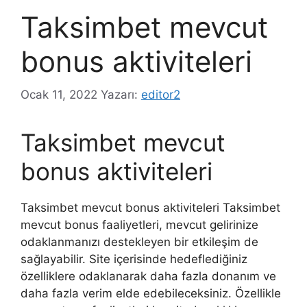
Taksimbet mevcut
bonus aktiviteleri
Ocak 11, 2022
Yazarı:
editor2
Taksimbet mevcut
bonus aktiviteleri
Taksimbet mevcut bonus aktiviteleri Taksimbet
mevcut bonus faaliyetleri, mevcut gelirinize
odaklanmanızı destekleyen bir etkileşim de
sağlayabilir. Site içerisinde hedeflediğiniz
özelliklere odaklanarak daha fazla donanım ve
daha fazla verim elde edebileceksiniz. Özellikle