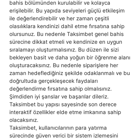
bahis bölümünden kurulabilir ve kolayca
erişilebilir. Bu yapıda seviyeleri güçlü etkileşim
ile değerlendirebilir ve her zaman çeşitli
olasılıklara kendinizi dahil etme fırsatına sahip
olursunuz. Bu nedenle Taksimbet genel bahis
sürecine dikkat etmeli ve kendinize en uygun
sıralamayı oluşturmalısınız. Bu düzen ile sizi
bekleyen basit ve daha yoğun bir öğrenme alanı
oluşturacaksınız. Bu nedenle siparişlere her
zaman hedeflediğiniz şekilde odaklanmalı ve bu
doğrultuda gerçekleşecek faydaları
değerlendirme fırsatına sahip olmalısınız.
Şimdiden iyi şanslar ve başarılar dileriz.
Taksimbet bu yapısı sayesinde son derece
interaktif özellikler elde etme imkanına sahip
olacaksınız.
Taksimbet, kullanıcılarının para yatırma
sürecinde güven verici bir sistem izlemesini