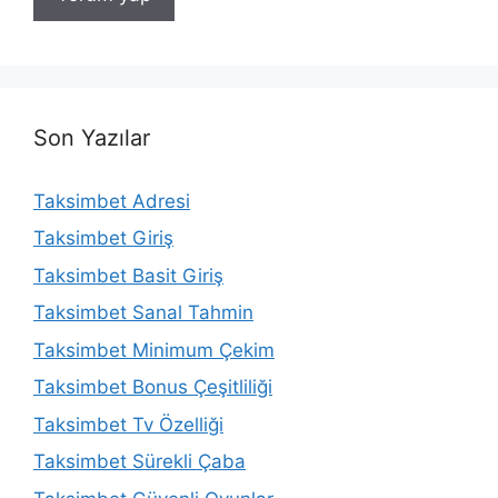
Son Yazılar
Taksimbet Adresi
Taksimbet Giriş
Taksimbet Basit Giriş
Taksimbet Sanal Tahmin
Taksimbet Minimum Çekim
Taksimbet Bonus Çeşitliliği
Taksimbet Tv Özelliği
Taksimbet Sürekli Çaba