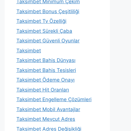
Taksimbet Minimum Çekim
Taksimbet Bonus Çeşitliliği
Taksimbet Tv Özelliği
Taksimbet Sürekli Çaba
Taksimbet Güvenli Oyunlar
Taksimbet
Taksimbet Bahis Dünyası
Taksimbet Bahis Tesisleri
Taksimbet Ödeme Onayı
Taksimbet Hit Oranları
Taksimbet Engelleme Çözümleri
Taksimbet Mobil Avantajlar
Taksimbet Mevcut Adres
Taksimbet Adres Değişikliği