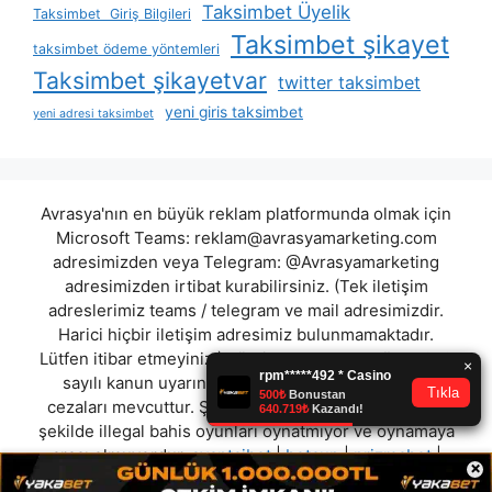
Taksimbet Üyelik
Taksimbet Giriş Bilgileri
Taksimbet şikayet
taksimbet ödeme yöntemleri
Taksimbet şikayetvar
twitter taksimbet
yeni giris taksimbet
yeni adresi taksimbet
Avrasya'nın en büyük reklam platformunda olmak için
Microsoft Teams:
reklam@avrasyamarketing.com
adresimizden veya Telegram: @Avrasyamarketing
adresimizden irtibat kurabilirsiniz. (Tek iletişim
adreslerimiz teams / telegram ve mail adresimizdir.
Harici hiçbir iletişim adresimiz bulunmamaktadır.
Lütfen itibar etmeyiniz.) Türkiye yasalarına göre 7258
sayılı kanun uyarınca yasa dışı bahis oynamanın
cezaları mevcuttur. Şu an bulunduğunuz site hiç bir
şekilde illegal bahis oyunları oynatmıyor ve oynamaya
aracı olmuyordur.
avantajbet
|
betcup
|
prizmabet
|
×
betpipo
|
ondobet
|
betlena
|
iddaci
|
betloves