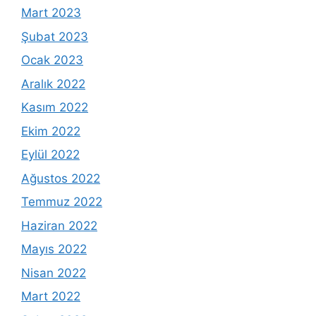
Mart 2023
Şubat 2023
Ocak 2023
Aralık 2022
Kasım 2022
Ekim 2022
Eylül 2022
Ağustos 2022
Temmuz 2022
Haziran 2022
Mayıs 2022
Nisan 2022
Mart 2022