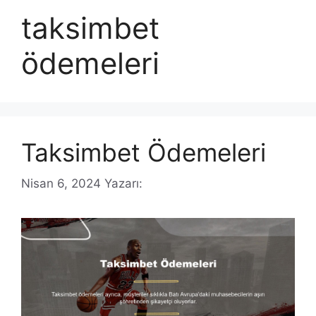
taksimbet
ödemeleri
Taksimbet Ödemeleri
Nisan 6, 2024
Yazarı: