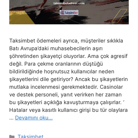
Taksimbet ödemeleri ayrıca, müşteriler sıklıkla
Batı Avrupa’daki muhasebecilerin aşırı
şöhretinden şikayetçi oluyorlar. Ama çok agresif
değil. Para çekme oranlarının düştüğü
bildirildiğinde hoşnutsuz kullanıcılar neden
şikayetlerini dile getiriyor? Ancak bu şikayetlerin
mutlaka incelenmesi gerekmektedir. Casinolar
ve destek personeli, yanıt verirken her zaman
bu şikayetleri açıklığa kavuşturmaya çalışırlar. ‘
Hatalar veya kasıtlı kullanıcı girişi bu tür olaylara
…
Devamını oku…
Kategoriler
Taksimbet