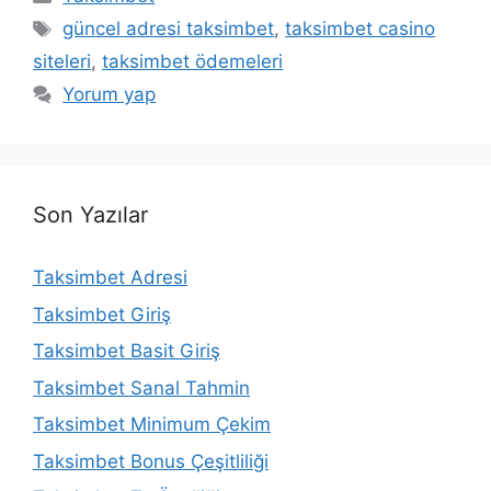
Etiketler
güncel adresi taksimbet
,
taksimbet casino
siteleri
,
taksimbet ödemeleri
Yorum yap
Son Yazılar
Taksimbet Adresi
Taksimbet Giriş
Taksimbet Basit Giriş
Taksimbet Sanal Tahmin
Taksimbet Minimum Çekim
Taksimbet Bonus Çeşitliliği