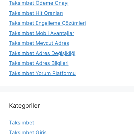
Taksimbet Ödeme Onayı
Taksimbet Hit Oranları
Taksimbet Engelleme Çözümleri
Taksimbet Mobil Avantajlar
Taksimbet Mevcut Adres
Taksimbet Adres Değişikliği
Taksimbet Adres Bilgileri
Taksimbet Yorum Platformu
Kategoriler
Taksimbet
Taksimbet Giriş