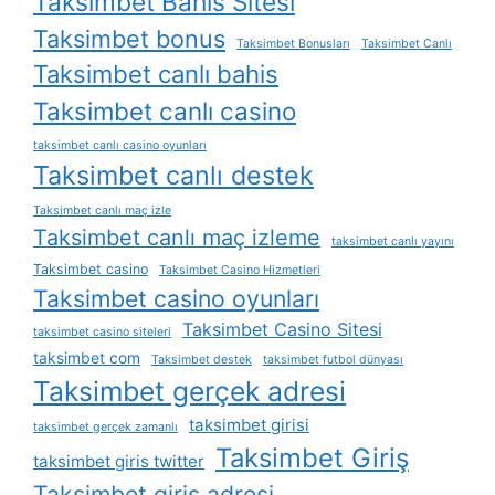
Taksimbet Bahis Sitesi
Taksimbet bonus
Taksimbet Bonusları
Taksimbet Canlı
Taksimbet canlı bahis
Taksimbet canlı casino
taksimbet canlı casino oyunları
Taksimbet canlı destek
Taksimbet canlı maç izle
Taksimbet canlı maç izleme
taksimbet canlı yayını
Taksimbet casino
Taksimbet Casino Hizmetleri
Taksimbet casino oyunları
Taksimbet Casino Sitesi
taksimbet casino siteleri
taksimbet com
Taksimbet destek
taksimbet futbol dünyası
Taksimbet gerçek adresi
taksimbet girisi
taksimbet gerçek zamanlı
Taksimbet Giriş
taksimbet giris twitter
Taksimbet giriş adresi