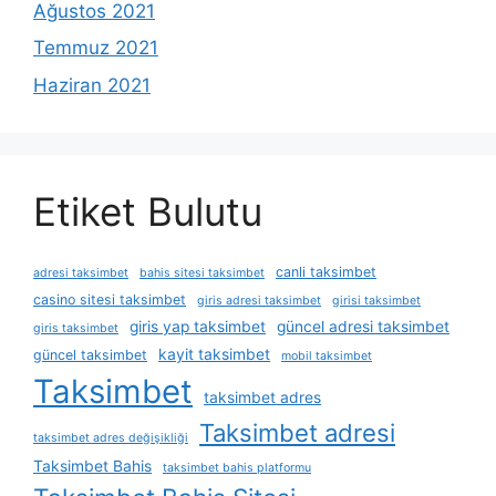
Ağustos 2021
Temmuz 2021
Haziran 2021
Etiket Bulutu
canli taksimbet
adresi taksimbet
bahis sitesi taksimbet
casino sitesi taksimbet
giris adresi taksimbet
girisi taksimbet
giris yap taksimbet
güncel adresi taksimbet
giris taksimbet
kayit taksimbet
güncel taksimbet
mobil taksimbet
Taksimbet
taksimbet adres
Taksimbet adresi
taksimbet adres değişikliği
Taksimbet Bahis
taksimbet bahis platformu