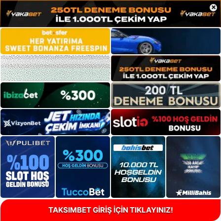
×
TAKSIMBET GİRİŞ İÇİN TIKLAYINIZ!