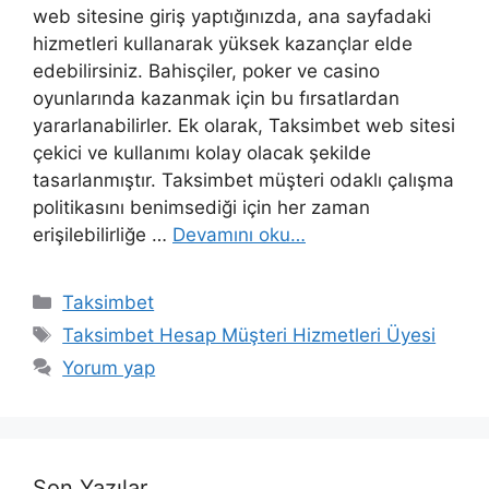
web sitesine giriş yaptığınızda, ana sayfadaki
hizmetleri kullanarak yüksek kazançlar elde
edebilirsiniz. Bahisçiler, poker ve casino
oyunlarında kazanmak için bu fırsatlardan
yararlanabilirler. Ek olarak, Taksimbet web sitesi
çekici ve kullanımı kolay olacak şekilde
tasarlanmıştır. Taksimbet müşteri odaklı çalışma
politikasını benimsediği için her zaman
erişilebilirliğe …
Devamını oku…
Kategoriler
Taksimbet
Etiketler
Taksimbet Hesap Müşteri Hizmetleri Üyesi
Yorum yap
Son Yazılar