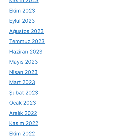
Kasım 2023
Ekim 2023
Eylül 2023
Ağustos 2023
Temmuz 2023
Haziran 2023
Mayıs 2023
Nisan 2023
Mart 2023
Şubat 2023
Ocak 2023
Aralık 2022
Kasım 2022
Ekim 2022