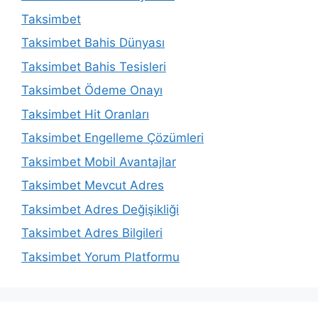
Taksimbet
Taksimbet Bahis Dünyası
Taksimbet Bahis Tesisleri
Taksimbet Ödeme Onayı
Taksimbet Hit Oranları
Taksimbet Engelleme Çözümleri
Taksimbet Mobil Avantajlar
Taksimbet Mevcut Adres
Taksimbet Adres Değişikliği
Taksimbet Adres Bilgileri
Taksimbet Yorum Platformu