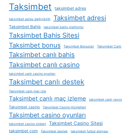
Taksimbet
taksimbet adres
Taksimbet adresi
taksimbet adres değişikliği
Taksimbet Bahis
taksimbet bahis platformu
Taksimbet Bahis Sitesi
Taksimbet bonus
Taksimbet Bonusları
Taksimbet Canlı
Taksimbet canlı bahis
Taksimbet canlı casino
taksimbet canlı casino oyunları
Taksimbet canlı destek
Taksimbet canlı maç izle
Taksimbet canlı maç izleme
taksimbet canlı yayını
Taksimbet casino
Taksimbet Casino Hizmetleri
Taksimbet casino oyunları
Taksimbet Casino Sitesi
taksimbet casino siteleri
taksimbet com
Taksimbet destek
taksimbet futbol dünyası