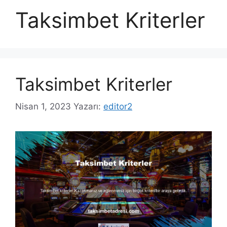
Taksimbet Kriterler
Taksimbet Kriterler
Nisan 1, 2023
Yazarı:
editor2