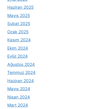
Haziran 2025
Mayıs 2025
Şubat 2025
Ocak 2025
Kasım 2024
Ekim 2024
Eylül 2024
Ağustos 2024
Temmuz 2024
Haziran 2024
Mayıs 2024
Nisan 2024
Mart 2024