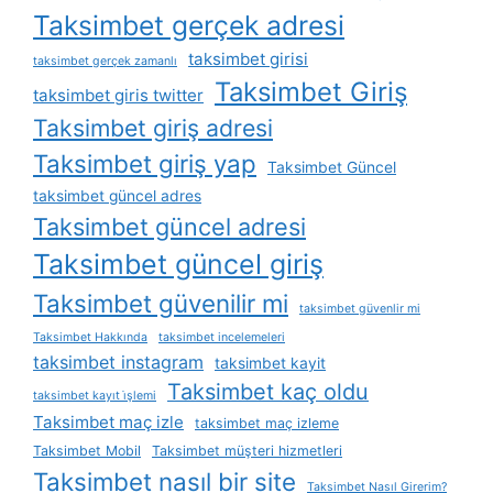
Taksimbet gerçek adresi
taksimbet girisi
taksimbet gerçek zamanlı
Taksimbet Giriş
taksimbet giris twitter
Taksimbet giriş adresi
Taksimbet giriş yap
Taksimbet Güncel
taksimbet güncel adres
Taksimbet güncel adresi
Taksimbet güncel giriş
Taksimbet güvenilir mi
taksimbet güvenlir mi
Taksimbet Hakkında
taksimbet incelemeleri
taksimbet instagram
taksimbet kayit
Taksimbet kaç oldu
taksimbet kayıt i̇şlemi
Taksimbet maç izle
taksimbet maç izleme
Taksimbet Mobil
Taksimbet müşteri hizmetleri
Taksimbet nasıl bir site
Taksimbet Nasıl Girerim?