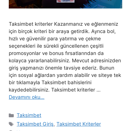
Taksimbet kriterler Kazanmanız ve eğlenmeniz
için birçok kriteri bir araya getirdik. Ayrıca bol,
hızlı ve güvenilir para yatırma ve çekme
seçenekleri ile sürekli güncellenen çeşitli
promosyonlar ve bonus fırsatlarından da
kolayca yararlanabilirsiniz. Mevcut adresinizden
giriş yapmanızı önemle tavsiye ederiz. Bunun
için sosyal ağlardan yardım alabilir ve siteye tek
bir tıklamayla Taksimbet bahislerini
kaydedebilirsiniz. Taksimbet kriterler …
Devamını oku…
Kategoriler
Taksimbet
Etiketler
Taksimbet Giriş
,
Taksimbet Kriterler