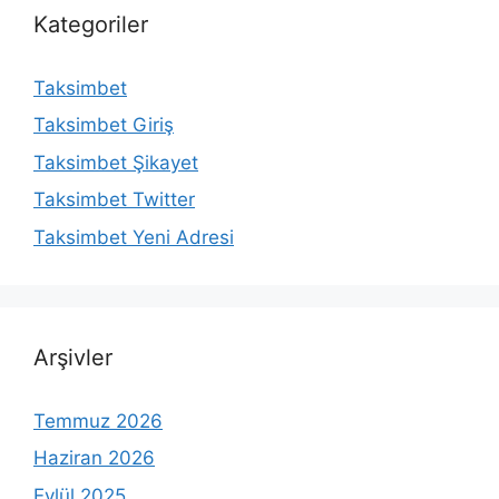
Kategoriler
Taksimbet
Taksimbet Giriş
Taksimbet Şikayet
Taksimbet Twitter
Taksimbet Yeni Adresi
Arşivler
Temmuz 2026
Haziran 2026
Eylül 2025