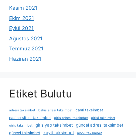
Kasım 2021
Ekim 2021
Eylül 2021
Ağustos 2021
Temmuz 2021
Haziran 2021
Etiket Bulutu
canli taksimbet
adresi taksimbet
bahis sitesi taksimbet
casino sitesi taksimbet
giris adresi taksimbet
girisi taksimbet
giris yap taksimbet
güncel adresi taksimbet
giris taksimbet
kayit taksimbet
güncel taksimbet
mobil taksimbet