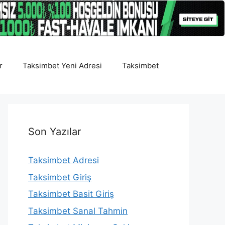
r
Taksimbet Yeni Adresi
Taksimbet
Son Yazılar
Taksimbet Adresi
Taksimbet Giriş
Taksimbet Basit Giriş
Taksimbet Sanal Tahmin