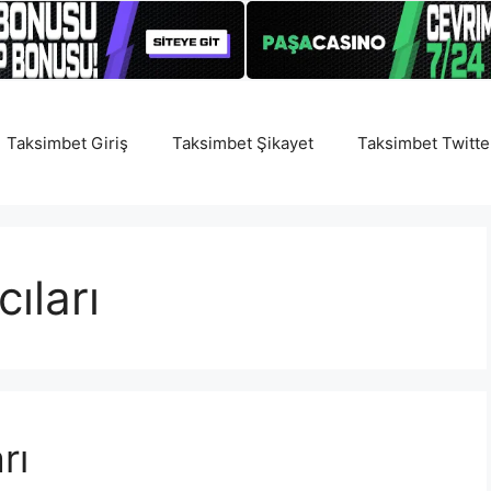
Taksimbet Giriş
Taksimbet Şikayet
Taksimbet Twitte
ıları
rı