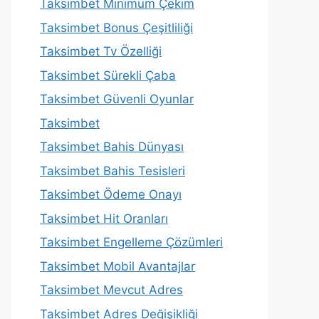
Taksimbet Minimum Çekim
Taksimbet Bonus Çeşitliliği
Taksimbet Tv Özelliği
Taksimbet Sürekli Çaba
Taksimbet Güvenli Oyunlar
Taksimbet
Taksimbet Bahis Dünyası
Taksimbet Bahis Tesisleri
Taksimbet Ödeme Onayı
Taksimbet Hit Oranları
Taksimbet Engelleme Çözümleri
Taksimbet Mobil Avantajlar
Taksimbet Mevcut Adres
Taksimbet Adres Değişikliği