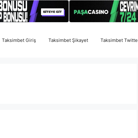
Taksimbet Giriş
Taksimbet Şikayet
Taksimbet Twitte