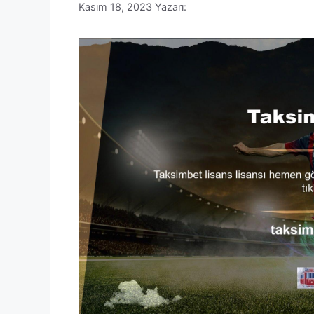
Kasım 18, 2023
Yazarı: