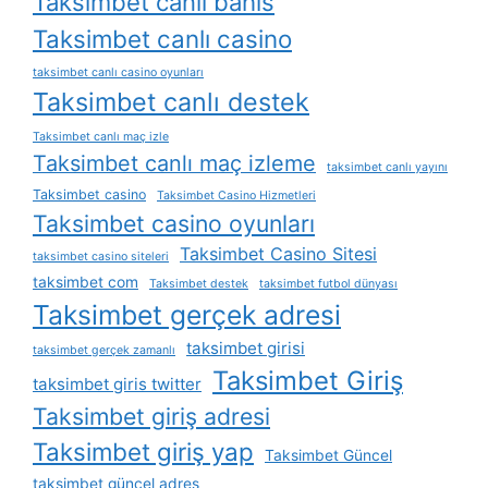
Taksimbet canlı bahis
Taksimbet canlı casino
taksimbet canlı casino oyunları
Taksimbet canlı destek
Taksimbet canlı maç izle
Taksimbet canlı maç izleme
taksimbet canlı yayını
Taksimbet casino
Taksimbet Casino Hizmetleri
Taksimbet casino oyunları
Taksimbet Casino Sitesi
taksimbet casino siteleri
taksimbet com
Taksimbet destek
taksimbet futbol dünyası
Taksimbet gerçek adresi
taksimbet girisi
taksimbet gerçek zamanlı
Taksimbet Giriş
taksimbet giris twitter
Taksimbet giriş adresi
Taksimbet giriş yap
Taksimbet Güncel
taksimbet güncel adres