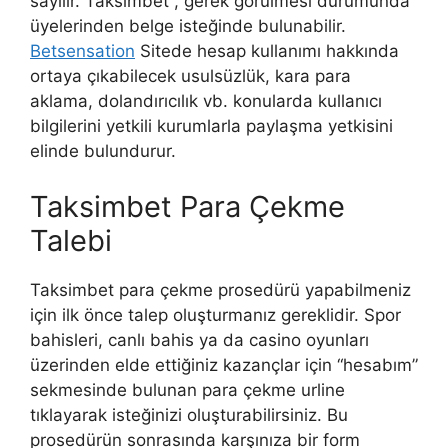
sayılır. Taksimbet , gerek görülmesi durumunda
üyelerinden belge isteğinde bulunabilir.
Betsensation
Sitede hesap kullanımı hakkında
ortaya çıkabilecek usulsüzlük, kara para
aklama, dolandırıcılık vb. konularda kullanıcı
bilgilerini yetkili kurumlarla paylaşma yetkisini
elinde bulundurur.
Taksimbet Para Çekme
Talebi
Taksimbet para çekme prosedürü yapabilmeniz
için ilk önce talep oluşturmanız gereklidir. Spor
bahisleri, canlı bahis ya da casino oyunları
üzerinden elde ettiğiniz kazançlar için “hesabım”
sekmesinde bulunan para çekme urline
tıklayarak isteğinizi oluşturabilirsiniz. Bu
prosedürün sonrasında karşınıza bir form