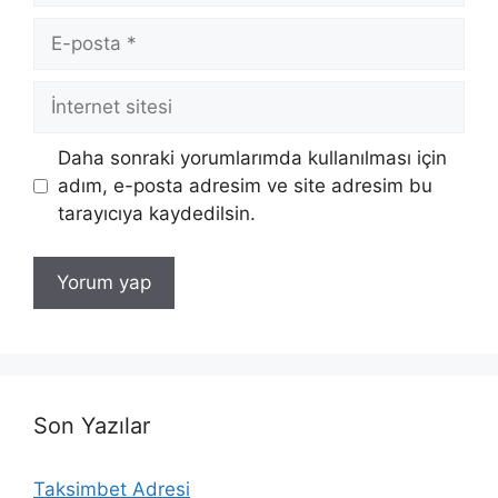
E-
posta
İnternet
sitesi
Daha sonraki yorumlarımda kullanılması için
adım, e-posta adresim ve site adresim bu
tarayıcıya kaydedilsin.
Son Yazılar
Taksimbet Adresi