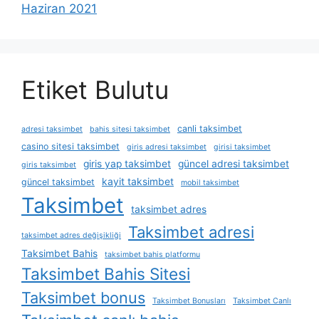
Haziran 2021
Etiket Bulutu
canli taksimbet
adresi taksimbet
bahis sitesi taksimbet
casino sitesi taksimbet
giris adresi taksimbet
girisi taksimbet
giris yap taksimbet
güncel adresi taksimbet
giris taksimbet
kayit taksimbet
güncel taksimbet
mobil taksimbet
Taksimbet
taksimbet adres
Taksimbet adresi
taksimbet adres değişikliği
Taksimbet Bahis
taksimbet bahis platformu
Taksimbet Bahis Sitesi
Taksimbet bonus
Taksimbet Bonusları
Taksimbet Canlı