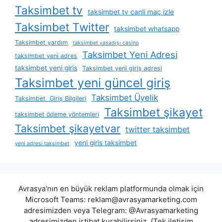
Taksimbet tv
taksimbet tv canli maç izle
Taksimbet Twitter
taksimbet whatsapp
Taksimbet yardım
taksimbet yasadışı casino
Taksimbet Yeni Adresi
taksimbet yeni adres
taksimbet yeni giris
Taksimbet yeni giriş adresi
Taksimbet yeni güncel giriş
Taksimbet Üyelik
Taksimbet Giriş Bilgileri
Taksimbet şikayet
taksimbet ödeme yöntemleri
Taksimbet şikayetvar
twitter taksimbet
yeni giris taksimbet
yeni adresi taksimbet
Avrasya'nın en büyük reklam platformunda olmak için
Microsoft Teams:
reklam@avrasyamarketing.com
adresimizden veya Telegram: @Avrasyamarketing
adresimizden irtibat kurabilirsiniz. (Tek iletişim