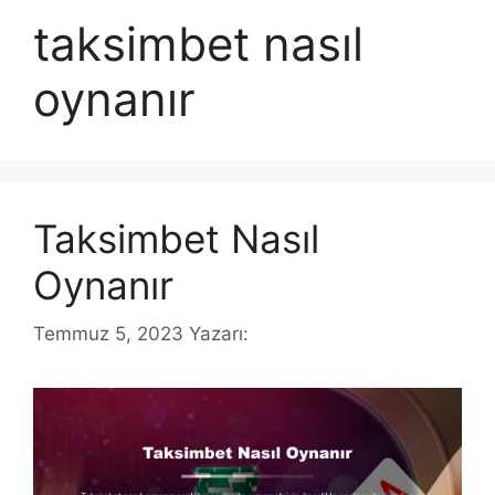
taksimbet nasıl
oynanır
Taksimbet Nasıl
Oynanır
Temmuz 5, 2023
Yazarı: