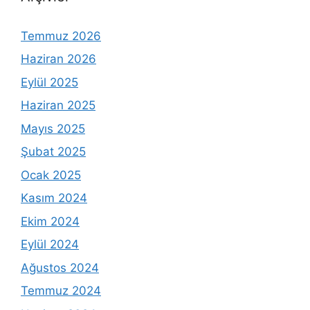
Temmuz 2026
Haziran 2026
Eylül 2025
Haziran 2025
Mayıs 2025
Şubat 2025
Ocak 2025
Kasım 2024
Ekim 2024
Eylül 2024
Ağustos 2024
Temmuz 2024