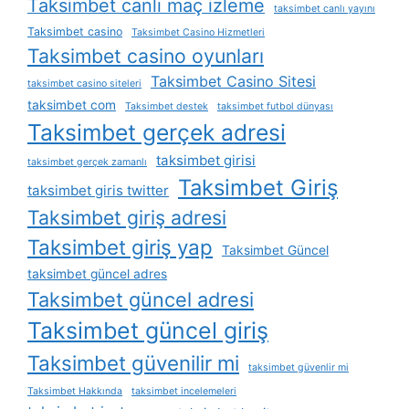
Taksimbet canlı maç izleme
taksimbet canlı yayını
Taksimbet casino
Taksimbet Casino Hizmetleri
Taksimbet casino oyunları
Taksimbet Casino Sitesi
taksimbet casino siteleri
taksimbet com
Taksimbet destek
taksimbet futbol dünyası
Taksimbet gerçek adresi
taksimbet girisi
taksimbet gerçek zamanlı
Taksimbet Giriş
taksimbet giris twitter
Taksimbet giriş adresi
Taksimbet giriş yap
Taksimbet Güncel
taksimbet güncel adres
Taksimbet güncel adresi
Taksimbet güncel giriş
Taksimbet güvenilir mi
taksimbet güvenlir mi
Taksimbet Hakkında
taksimbet incelemeleri