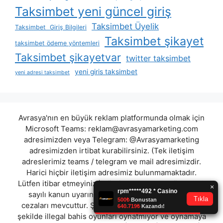
Taksimbet yeni güncel giriş
Taksimbet Üyelik
Taksimbet Giriş Bilgileri
Taksimbet şikayet
taksimbet ödeme yöntemleri
Taksimbet şikayetvar
twitter taksimbet
yeni giris taksimbet
yeni adresi taksimbet
Avrasya'nın en büyük reklam platformunda olmak için
Microsoft Teams:
reklam@avrasyamarketing.com
adresimizden veya Telegram: @Avrasyamarketing
adresimizden irtibat kurabilirsiniz. (Tek iletişim
adreslerimiz teams / telegram ve mail adresimizdir.
Harici hiçbir iletişim adresimiz bulunmamaktadır.
Lütfen itibar etmeyiniz.) Türkiye yasalarına göre 7258
sayılı kanun uyarınca yasa dışı bahis oynamanın
cezaları mevcuttur. Şu an bulunduğunuz site hiç bir
şekilde illegal bahis oyunları oynatmıyor ve oynamaya