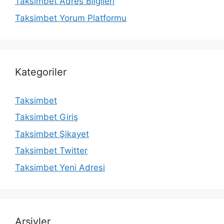
Taksimbet Adres Bilgileri
Taksimbet Yorum Platformu
Kategoriler
Taksimbet
Taksimbet Giriş
Taksimbet Şikayet
Taksimbet Twitter
Taksimbet Yeni Adresi
Arşivler