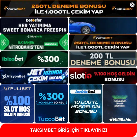
×
TAKSIMBET GİRİŞ İÇİN TIKLAYINIZ!