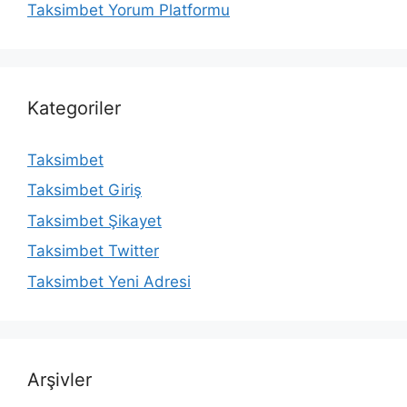
Taksimbet Yorum Platformu
Kategoriler
Taksimbet
Taksimbet Giriş
Taksimbet Şikayet
Taksimbet Twitter
Taksimbet Yeni Adresi
Arşivler