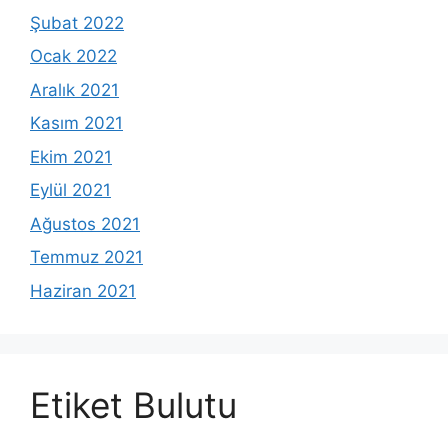
Şubat 2022
Ocak 2022
Aralık 2021
Kasım 2021
Ekim 2021
Eylül 2021
Ağustos 2021
Temmuz 2021
Haziran 2021
Etiket Bulutu