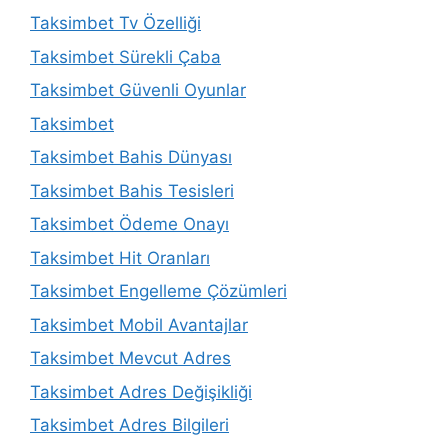
Taksimbet Tv Özelliği
Taksimbet Sürekli Çaba
Taksimbet Güvenli Oyunlar
Taksimbet
Taksimbet Bahis Dünyası
Taksimbet Bahis Tesisleri
Taksimbet Ödeme Onayı
Taksimbet Hit Oranları
Taksimbet Engelleme Çözümleri
Taksimbet Mobil Avantajlar
Taksimbet Mevcut Adres
Taksimbet Adres Değişikliği
Taksimbet Adres Bilgileri