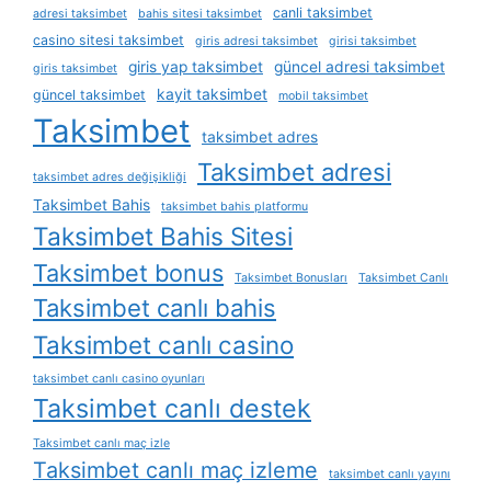
canli taksimbet
adresi taksimbet
bahis sitesi taksimbet
casino sitesi taksimbet
giris adresi taksimbet
girisi taksimbet
giris yap taksimbet
güncel adresi taksimbet
giris taksimbet
kayit taksimbet
güncel taksimbet
mobil taksimbet
Taksimbet
taksimbet adres
Taksimbet adresi
taksimbet adres değişikliği
Taksimbet Bahis
taksimbet bahis platformu
Taksimbet Bahis Sitesi
Taksimbet bonus
Taksimbet Bonusları
Taksimbet Canlı
Taksimbet canlı bahis
Taksimbet canlı casino
taksimbet canlı casino oyunları
Taksimbet canlı destek
Taksimbet canlı maç izle
Taksimbet canlı maç izleme
taksimbet canlı yayını