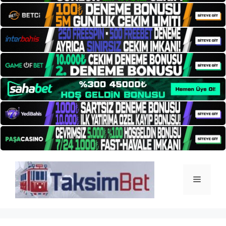
İçeriğe
atla
Menü