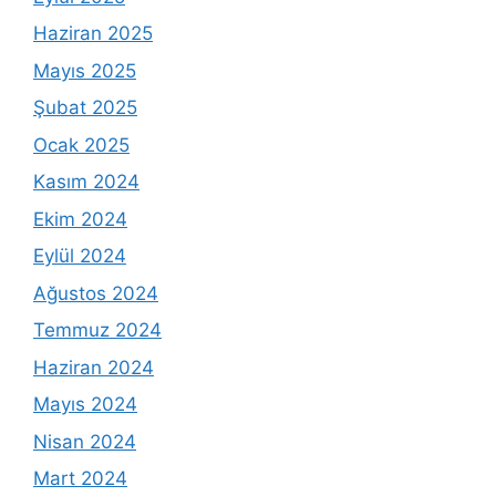
Haziran 2025
Mayıs 2025
Şubat 2025
Ocak 2025
Kasım 2024
Ekim 2024
Eylül 2024
Ağustos 2024
Temmuz 2024
Haziran 2024
Mayıs 2024
Nisan 2024
Mart 2024