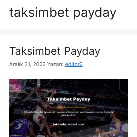
taksimbet payday
Taksimbet Payday
Aralık 31, 2022
Yazarı:
editor2