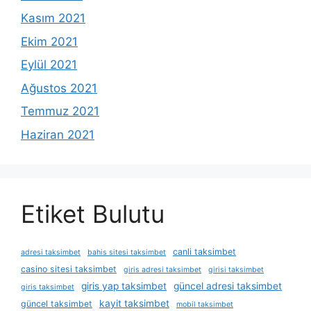
Kasım 2021
Ekim 2021
Eylül 2021
Ağustos 2021
Temmuz 2021
Haziran 2021
Etiket Bulutu
canli taksimbet
adresi taksimbet
bahis sitesi taksimbet
casino sitesi taksimbet
giris adresi taksimbet
girisi taksimbet
giris yap taksimbet
güncel adresi taksimbet
giris taksimbet
kayit taksimbet
güncel taksimbet
mobil taksimbet