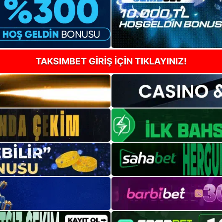
TAKSIMBET GİRİŞ İÇİN TIKLAYINIZ!