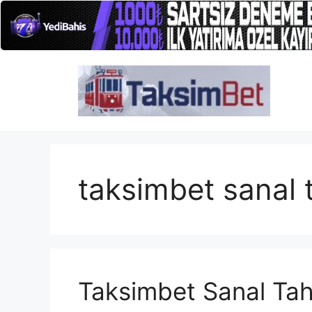
İçeriğe
atla
taksimbet sanal 
Taksimbet Sanal Ta