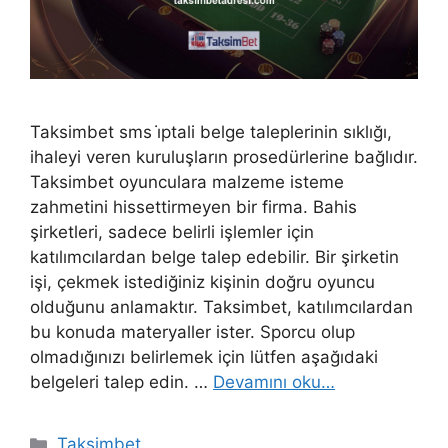
Taksimbet sms i̇ptali belge taleplerinin sıklığı,
ihaleyi veren kuruluşların prosedürlerine bağlıdır.
Taksimbet oyunculara malzeme isteme
zahmetini hissettirmeyen bir firma. Bahis
şirketleri, sadece belirli işlemler için
katılımcılardan belge talep edebilir. Bir şirketin
işi, çekmek istediğiniz kişinin doğru oyuncu
olduğunu anlamaktır. Taksimbet, katılımcılardan
bu konuda materyaller ister. Sporcu olup
olmadığınızı belirlemek için lütfen aşağıdaki
belgeleri talep edin. …
Devamını oku…
Kategoriler
Taksimbet