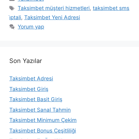
Etiketler
Taksimbet müşteri hizmetleri
,
taksimbet sms
i̇ptali
,
Taksimbet Yeni Adresi
Yorum yap
Son Yazılar
Taksimbet Adresi
Taksimbet Giriş
Taksimbet Basit Giriş
Taksimbet Sanal Tahmin
Taksimbet Minimum Çekim
Taksimbet Bonus Çeşitliliği