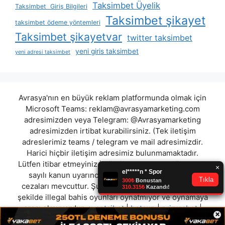
Taksimbet Üyelik
Taksimbet Giriş Bilgileri
Taksimbet şikayet
taksimbet ödeme yöntemleri
Taksimbet şikayetvar
twitter taksimbet
yeni giris taksimbet
yeni adresi taksimbet
Avrasya'nın en büyük reklam platformunda olmak için
Microsoft Teams:
reklam@avrasyamarketing.com
adresimizden veya Telegram: @Avrasyamarketing
adresimizden irtibat kurabilirsiniz. (Tek iletişim
adreslerimiz teams / telegram ve mail adresimizdir.
Harici hiçbir iletişim adresimiz bulunmamaktadır.
Lütfen itibar etmeyiniz.) Türkiye yasalarına göre 7258
sayılı kanun uyarınca yasa dışı bahis oynamanın
cezaları mevcuttur. Şu an bulunduğunuz site hiç bir
şekilde illegal bahis oyunları oynatmıyor ve oynamaya
aracı olmuyordur.
avantajbet
|
betcup
|
prizmabet
|
×
betpipo
|
ondobet
|
betlena
|
iddaci
|
betloves