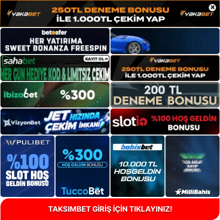
×
TAKSIMBET GİRİŞ İÇİN TIKLAYINIZ!