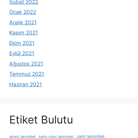
Şubat 2022
Ocak 2022
Aralık 2021
Kasım 2021
Ekim 2021
Eylül 2021
Ağustos 2021
Temmuz 2021
Haziran 2021
Etiket Bulutu
canli taksimbet
adresi taksimbet
bahis sitesi taksimbet