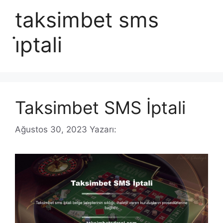
taksimbet sms
i̇ptali
Taksimbet SMS İptali
Ağustos 30, 2023
Yazarı: