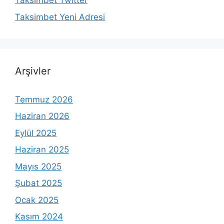
Taksimbet Twitter
Taksimbet Yeni Adresi
Arşivler
Temmuz 2026
Haziran 2026
Eylül 2025
Haziran 2025
Mayıs 2025
Şubat 2025
Ocak 2025
Kasım 2024