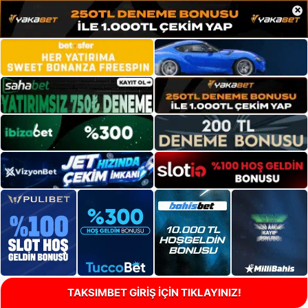
×
TAKSIMBET GİRİŞ İÇİN TIKLAYINIZ!