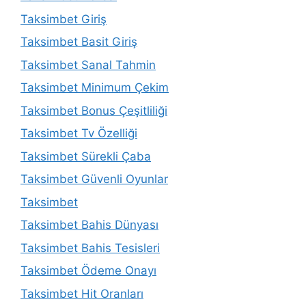
Taksimbet Giriş
Taksimbet Basit Giriş
Taksimbet Sanal Tahmin
Taksimbet Minimum Çekim
Taksimbet Bonus Çeşitliliği
Taksimbet Tv Özelliği
Taksimbet Sürekli Çaba
Taksimbet Güvenli Oyunlar
Taksimbet
Taksimbet Bahis Dünyası
Taksimbet Bahis Tesisleri
Taksimbet Ödeme Onayı
Taksimbet Hit Oranları