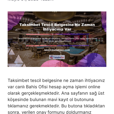
Taksimbet tescil belgesine ne zaman ihtiyacınız
var canlı Bahis Ofisi hesap açma işlemi online
olarak gerçekleşmektedir. Ana sayfanın sağ üst
köşesinde bulunan mavi kayıt ol butonuna
tıklamanız gerekmektedir. Bu butona tıkladıktan
sonra, verilen onay formunu doldurmanız