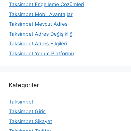
Taksimbet Engelleme Çözümleri
Taksimbet Mobil Avantajlar
Taksimbet Mevcut Adres
Taksimbet Adres Değişikliği
Taksimbet Adres Bilgileri
Taksimbet Yorum Platformu
Kategoriler
Taksimbet
Taksimbet Giriş
Taksimbet Şikayet