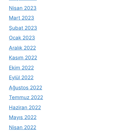
Nisan 2023
Mart 2023
Şubat 2023
Ocak 2023
Aralık 2022
Kasım 2022
Ekim 2022
Eylül 2022
Ağustos 2022
Temmuz 2022
Haziran 2022
Mayıs 2022
Nisan 2022