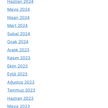
Haziran 2024
Mayıs 2024
Nisan 2024
Mart 2024
Şubat 2024
Ocak 2024
Aralık 2023
Kasım 2023
Ekim 2023
Eylül 2023
Ağustos 2023
Temmuz 2023
Haziran 2023
Mayıs 2023