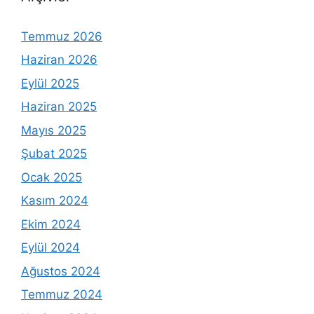
Temmuz 2026
Haziran 2026
Eylül 2025
Haziran 2025
Mayıs 2025
Şubat 2025
Ocak 2025
Kasım 2024
Ekim 2024
Eylül 2024
Ağustos 2024
Temmuz 2024