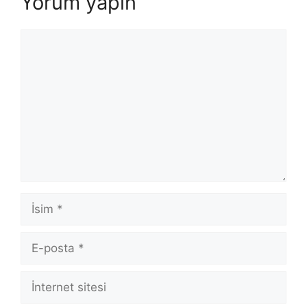
Yorum yapın
Yorum
İsim
E-
posta
İnternet
sitesi