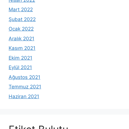
Mart 2022
Şubat 2022
Ocak 2022
Aralık 2021
Kasım 2021
Ekim 2021
Eylül 2021
Ağustos 2021
Temmuz 2021
Haziran 2021