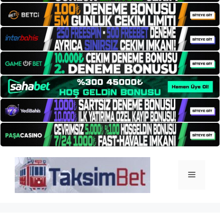
İçeriğe
atla
Menü