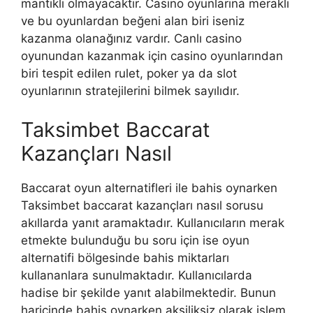
mantıklı olmayacaktır. Casino oyunlarına meraklı
ve bu oyunlardan beğeni alan biri iseniz
kazanma olanağınız vardır. Canlı casino
oyunundan kazanmak için casino oyunlarından
biri tespit edilen rulet, poker ya da slot
oyunlarının stratejilerini bilmek sayılıdır.
Taksimbet Baccarat
Kazançları Nasıl
Baccarat oyun alternatifleri ile bahis oynarken
Taksimbet baccarat kazançları nasıl sorusu
akıllarda yanıt aramaktadır. Kullanıcıların merak
etmekte bulunduğu bu soru için ise oyun
alternatifi bölgesinde bahis miktarları
kullananlara sunulmaktadır. Kullanıcılarda
hadise bir şekilde yanıt alabilmektedir. Bunun
haricinde bahis oynarken aksiliksiz olarak işlem