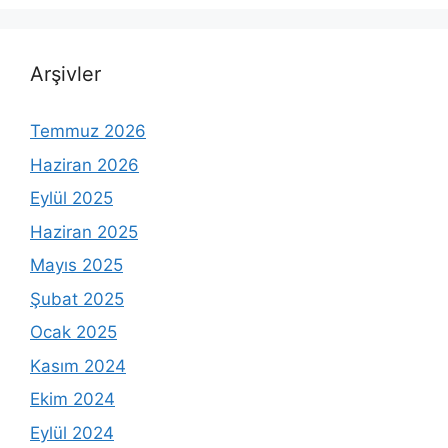
Arşivler
Temmuz 2026
Haziran 2026
Eylül 2025
Haziran 2025
Mayıs 2025
Şubat 2025
Ocak 2025
Kasım 2024
Ekim 2024
Eylül 2024