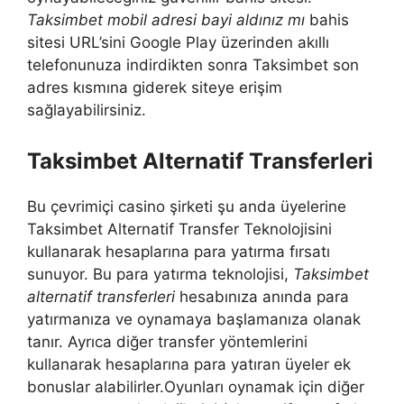
Taksimbet mobil adresi bayi aldınız mı
bahis
sitesi URL’sini Google Play üzerinden akıllı
telefonunuza indirdikten sonra Taksimbet son
adres kısmına giderek siteye erişim
sağlayabilirsiniz.
Taksimbet Alternatif Transferleri
Bu çevrimiçi casino şirketi şu anda üyelerine
Taksimbet Alternatif Transfer Teknolojisini
kullanarak hesaplarına para yatırma fırsatı
sunuyor. Bu para yatırma teknolojisi,
Taksimbet
alternatif transferleri
hesabınıza anında para
yatırmanıza ve oynamaya başlamanıza olanak
tanır. Ayrıca diğer transfer yöntemlerini
kullanarak hesaplarına para yatıran üyeler ek
bonuslar alabilirler.Oyunları oynamak için diğer