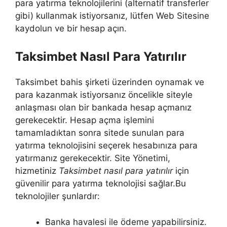
para yatırma teknolojilerini (alternatif transferler
gibi) kullanmak istiyorsanız, lütfen Web Sitesine
kaydolun ve bir hesap açın.
Taksimbet Nasıl Para Yatırılır
Taksimbet bahis şirketi üzerinden oynamak ve
para kazanmak istiyorsanız öncelikle siteyle
anlaşması olan bir bankada hesap açmanız
gerekecektir. Hesap açma işlemini
tamamladıktan sonra sitede sunulan para
yatırma teknolojisini seçerek hesabınıza para
yatırmanız gerekecektir. Site Yönetimi,
hizmetiniz
Taksimbet nasıl para yatırılır
için
güvenilir para yatırma teknolojisi sağlar.Bu
teknolojiler şunlardır:
Banka havalesi ile ödeme yapabilirsiniz.