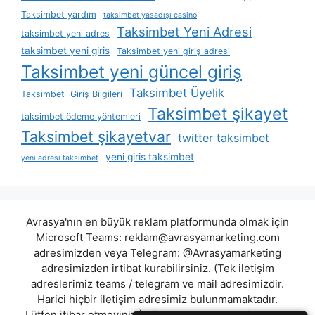
Taksimbet yardım
taksimbet yasadışı casino
Taksimbet Yeni Adresi
taksimbet yeni adres
taksimbet yeni giris
Taksimbet yeni giriş adresi
Taksimbet yeni güncel giriş
Taksimbet Üyelik
Taksimbet Giriş Bilgileri
Taksimbet şikayet
taksimbet ödeme yöntemleri
Taksimbet şikayetvar
twitter taksimbet
yeni giris taksimbet
yeni adresi taksimbet
Avrasya'nın en büyük reklam platformunda olmak için
Microsoft Teams:
reklam@avrasyamarketing.com
adresimizden veya Telegram: @Avrasyamarketing
adresimizden irtibat kurabilirsiniz. (Tek iletişim
adreslerimiz teams / telegram ve mail adresimizdir.
Harici hiçbir iletişim adresimiz bulunmamaktadır.
Lütfen itibar etmeyiniz.) Türkiye yasalarına göre 7258