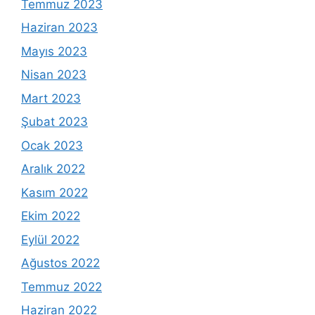
Temmuz 2023
Haziran 2023
Mayıs 2023
Nisan 2023
Mart 2023
Şubat 2023
Ocak 2023
Aralık 2022
Kasım 2022
Ekim 2022
Eylül 2022
Ağustos 2022
Temmuz 2022
Haziran 2022