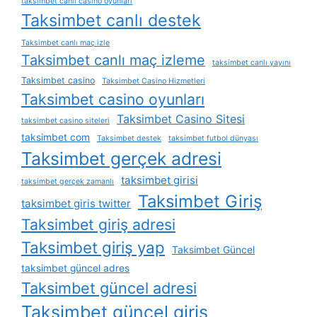
taksimbet canlı casino oyunları
Taksimbet canlı destek
Taksimbet canlı maç izle
Taksimbet canlı maç izleme
taksimbet canlı yayını
Taksimbet casino
Taksimbet Casino Hizmetleri
Taksimbet casino oyunları
Taksimbet Casino Sitesi
taksimbet casino siteleri
taksimbet com
Taksimbet destek
taksimbet futbol dünyası
Taksimbet gerçek adresi
taksimbet girisi
taksimbet gerçek zamanlı
Taksimbet Giriş
taksimbet giris twitter
Taksimbet giriş adresi
Taksimbet giriş yap
Taksimbet Güncel
taksimbet güncel adres
Taksimbet güncel adresi
Taksimbet güncel giriş