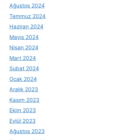
Ağustos 2024
Temmuz 2024
Haziran 2024
Mayıs 2024
Nisan 2024
Mart 2024
Şubat 2024
Ocak 2024
Aralık 2023
Kasım 2023
Ekim 2023
Eylül 2023
Ağustos 2023