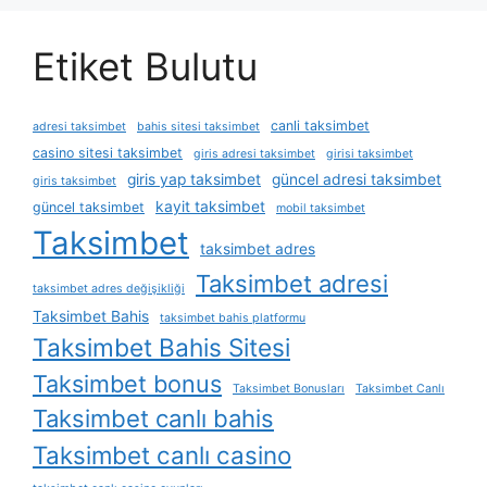
Etiket Bulutu
canli taksimbet
adresi taksimbet
bahis sitesi taksimbet
casino sitesi taksimbet
giris adresi taksimbet
girisi taksimbet
giris yap taksimbet
güncel adresi taksimbet
giris taksimbet
kayit taksimbet
güncel taksimbet
mobil taksimbet
Taksimbet
taksimbet adres
Taksimbet adresi
taksimbet adres değişikliği
Taksimbet Bahis
taksimbet bahis platformu
Taksimbet Bahis Sitesi
Taksimbet bonus
Taksimbet Bonusları
Taksimbet Canlı
Taksimbet canlı bahis
Taksimbet canlı casino