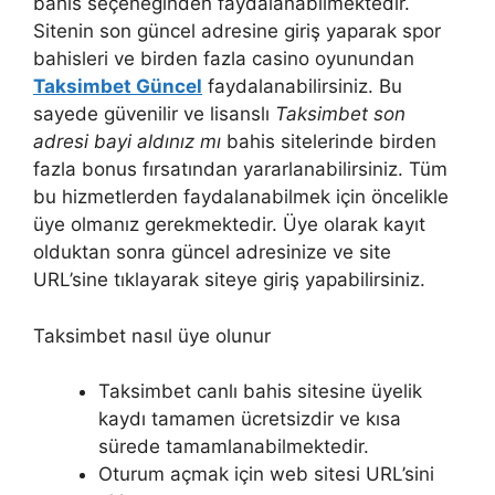
bahis seçeneğinden faydalanabilmektedir.
Sitenin son güncel adresine giriş yaparak spor
bahisleri ve birden fazla casino oyunundan
Taksimbet Güncel
faydalanabilirsiniz. Bu
sayede güvenilir ve lisanslı
Taksimbet son
adresi bayi aldınız mı
bahis sitelerinde birden
fazla bonus fırsatından yararlanabilirsiniz. Tüm
bu hizmetlerden faydalanabilmek için öncelikle
üye olmanız gerekmektedir. Üye olarak kayıt
olduktan sonra güncel adresinize ve site
URL’sine tıklayarak siteye giriş yapabilirsiniz.
Taksimbet nasıl üye olunur
Taksimbet canlı bahis sitesine üyelik
kaydı tamamen ücretsizdir ve kısa
sürede tamamlanabilmektedir.
Oturum açmak için web sitesi URL’sini