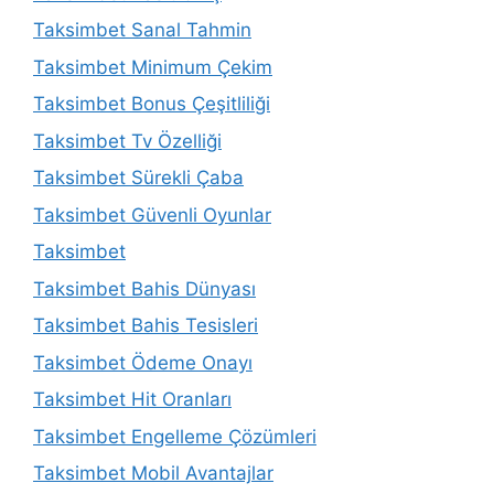
Taksimbet Sanal Tahmin
Taksimbet Minimum Çekim
Taksimbet Bonus Çeşitliliği
Taksimbet Tv Özelliği
Taksimbet Sürekli Çaba
Taksimbet Güvenli Oyunlar
Taksimbet
Taksimbet Bahis Dünyası
Taksimbet Bahis Tesisleri
Taksimbet Ödeme Onayı
Taksimbet Hit Oranları
Taksimbet Engelleme Çözümleri
Taksimbet Mobil Avantajlar