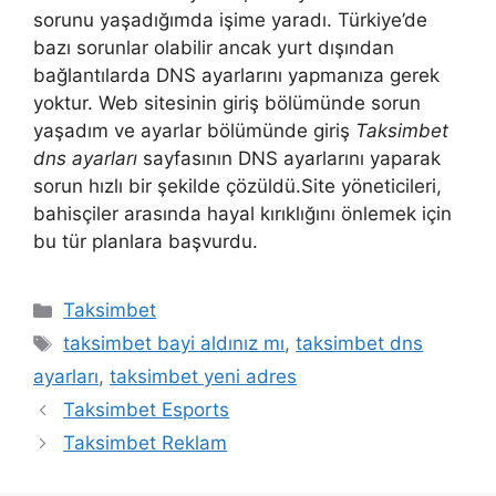
sorunu yaşadığımda işime yaradı. Türkiye’de
bazı sorunlar olabilir ancak yurt dışından
bağlantılarda DNS ayarlarını yapmanıza gerek
yoktur. Web sitesinin giriş bölümünde sorun
yaşadım ve ayarlar bölümünde giriş
Taksimbet
dns ayarları
sayfasının DNS ayarlarını yaparak
sorun hızlı bir şekilde çözüldü.Site yöneticileri,
bahisçiler arasında hayal kırıklığını önlemek için
bu tür planlara başvurdu.
Kategoriler
Taksimbet
Etiketler
taksimbet bayi aldınız mı
,
taksimbet dns
ayarları
,
taksimbet yeni adres
Taksimbet Esports
Taksimbet Reklam