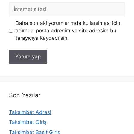
İnternet
sitesi
Daha sonraki yorumlarımda kullanılması için
adım, e-posta adresim ve site adresim bu
tarayıcıya kaydedilsin.
Son Yazılar
Taksimbet Adresi
Taksimbet Giriş
Taksimbet Basit Giriş