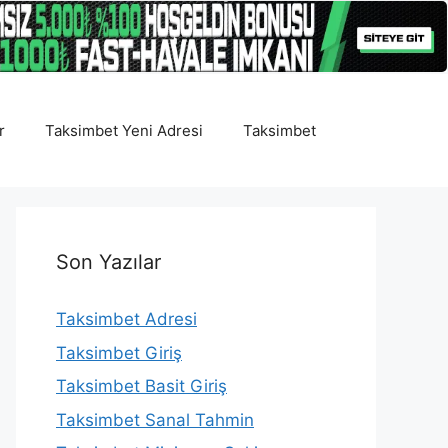
r
Taksimbet Yeni Adresi
Taksimbet
Son Yazılar
Taksimbet Adresi
Taksimbet Giriş
Taksimbet Basit Giriş
Taksimbet Sanal Tahmin