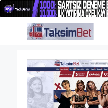
İçeriğe
atla