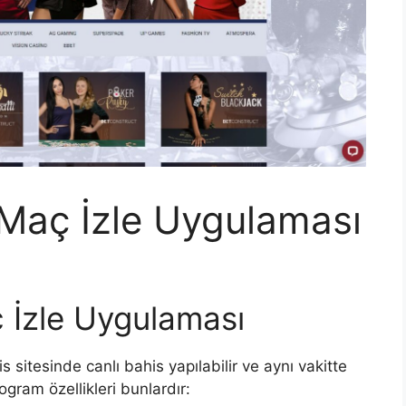
Maç İzle Uygulaması
 İzle Uygulaması
sitesinde canlı bahis yapılabilir ve aynı vakitte
rogram özellikleri bunlardır: