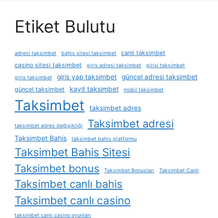
Etiket Bulutu
canli taksimbet
adresi taksimbet
bahis sitesi taksimbet
casino sitesi taksimbet
giris adresi taksimbet
girisi taksimbet
giris yap taksimbet
güncel adresi taksimbet
giris taksimbet
kayit taksimbet
güncel taksimbet
mobil taksimbet
Taksimbet
taksimbet adres
Taksimbet adresi
taksimbet adres değişikliği
Taksimbet Bahis
taksimbet bahis platformu
Taksimbet Bahis Sitesi
Taksimbet bonus
Taksimbet Bonusları
Taksimbet Canlı
Taksimbet canlı bahis
Taksimbet canlı casino
taksimbet canlı casino oyunları