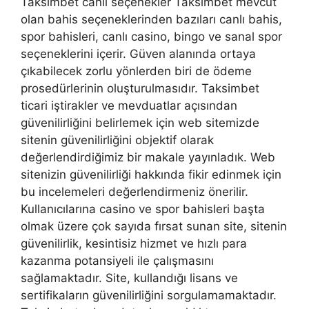
Taksimbet canlı seçenekler Taksimbet mevcut
olan bahis seçeneklerinden bazıları canlı bahis,
spor bahisleri, canlı casino, bingo ve sanal spor
seçeneklerini içerir. Güven alanında ortaya
çıkabilecek zorlu yönlerden biri de ödeme
prosedürlerinin oluşturulmasıdır. Taksimbet
ticari iştirakler ve mevduatlar açısından
güvenilirliğini belirlemek için web sitemizde
sitenin güvenilirliğini objektif olarak
değerlendirdiğimiz bir makale yayınladık. Web
sitenizin güvenilirliği hakkında fikir edinmek için
bu incelemeleri değerlendirmeniz önerilir.
Kullanıcılarına casino ve spor bahisleri başta
olmak üzere çok sayıda fırsat sunan site, sitenin
güvenilirlik, kesintisiz hizmet ve hızlı para
kazanma potansiyeli ile çalışmasını
sağlamaktadır. Site, kullandığı lisans ve
sertifikaların güvenilirliğini sorgulamamaktadır.