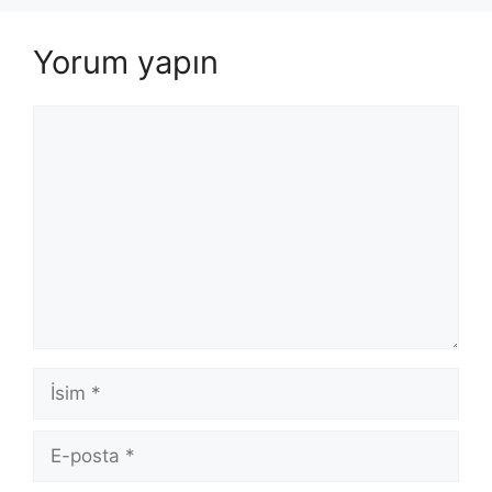
Yorum yapın
Yorum
İsim
E-
posta