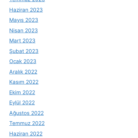
Haziran 2023
Mayıs 2023
Nisan 2023
Mart 2023
Şubat 2023
Ocak 2023
Aralık 2022
Kasım 2022
Ekim 2022
Eylül 2022
Ağustos 2022
Temmuz 2022
Haziran 2022