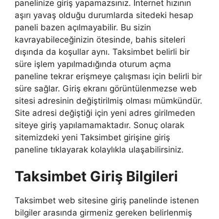
panelinize giriş yapamazsınız. İnternet hızının
aşırı yavaş olduğu durumlarda sitedeki hesap
paneli bazen açılmayabilir. Bu sizin
kavrayabileceğinizin ötesinde, bahis siteleri
dışında da koşullar aynı. Taksimbet belirli bir
süre işlem yapılmadığında oturum açma
paneline tekrar erişmeye çalışması için belirli bir
süre sağlar. Giriş ekranı görüntülenmezse web
sitesi adresinin değiştirilmiş olması mümkündür.
Site adresi değiştiği için yeni adres girilmeden
siteye giriş yapılamamaktadır. Sonuç olarak
sitemizdeki yeni Taksimbet girişine giriş
paneline tıklayarak kolaylıkla ulaşabilirsiniz.
Taksimbet Giriş Bilgileri
Taksimbet web sitesine giriş panelinde istenen
bilgiler arasında girmeniz gereken belirlenmiş