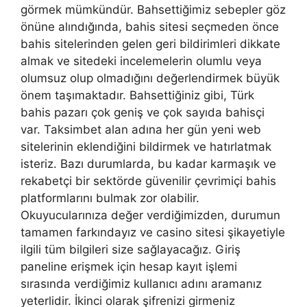
görmek mümkündür. Bahsettiğimiz sebepler göz
önüne alındığında, bahis sitesi seçmeden önce
bahis sitelerinden gelen geri bildirimleri dikkate
almak ve sitedeki incelemelerin olumlu veya
olumsuz olup olmadığını değerlendirmek büyük
önem taşımaktadır. Bahsettiğiniz gibi, Türk
bahis pazarı çok geniş ve çok sayıda bahisçi
var. Taksimbet alan adına her gün yeni web
sitelerinin eklendiğini bildirmek ve hatırlatmak
isteriz. Bazı durumlarda, bu kadar karmaşık ve
rekabetçi bir sektörde güvenilir çevrimiçi bahis
platformlarını bulmak zor olabilir.
Okuyucularınıza değer verdiğimizden, durumun
tamamen farkındayız ve casino sitesi şikayetiyle
ilgili tüm bilgileri size sağlayacağız. Giriş
paneline erişmek için hesap kayıt işlemi
sırasında verdiğimiz kullanıcı adını aramanız
yeterlidir. İkinci olarak şifrenizi girmeniz