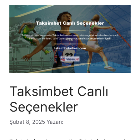
Taksimbet Canlı
Seçenekler
Şubat 8, 2025
Yazarı: