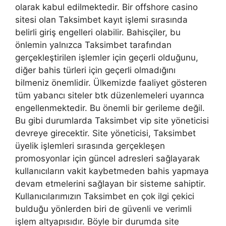
olarak kabul edilmektedir. Bir offshore casino
sitesi olan Taksimbet kayıt işlemi sırasında
belirli giriş engelleri olabilir. Bahisçiler, bu
önlemin yalnızca Taksimbet tarafından
gerçekleştirilen işlemler için geçerli olduğunu,
diğer bahis türleri için geçerli olmadığını
bilmeniz önemlidir. Ülkemizde faaliyet gösteren
tüm yabancı siteler btk düzenlemeleri uyarınca
engellenmektedir. Bu önemli bir gerileme değil.
Bu gibi durumlarda Taksimbet vip site yöneticisi
devreye girecektir. Site yöneticisi, Taksimbet
üyelik işlemleri sırasında gerçekleşen
promosyonlar için güncel adresleri sağlayarak
kullanıcıların vakit kaybetmeden bahis yapmaya
devam etmelerini sağlayan bir sisteme sahiptir.
Kullanıcılarımızın Taksimbet en çok ilgi çekici
bulduğu yönlerden biri de güvenli ve verimli
işlem altyapısıdır. Böyle bir durumda site