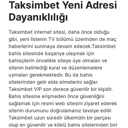
Taksimbet Yeni Adresi
Dayanıklılığı
Taksimbet internet sitesi, daha önce olduğu
gibi, yeni listenin TV bölümü üzerinden de maç
haberlerini sunmaya devam edecek.Taksimbet
bahis sitesinde başarıya ulaşmak için
bahisçilerin öncelikle siteye üye olmaları ve
sitenin belirlediği kural ve düzenlemelere
uymaları gerekmektedir. Bu da bahis
sitelerinden gelir elde etmelerini sağlar.
Taksimbet VIP son derece güvenilir bir kişidir.
Bahis sitesine erişmeden önce güvenliğini
sağlamak için resmi web sitesini ziyaret ederek
sitenin durumunu doğrulamanız tavsiye edilir.
Taksimbet uzun süredir ülkemizin bir parçası
olup en güvenilir ve köklü bahis sitelerinden biri