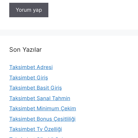
Son Yazılar
Taksimbet Adresi
Taksimbet Giriş
Taksimbet Basit Giriş
Taksimbet Sanal Tahmin
Taksimbet Minimum Çekim
Taksimbet Bonus Çeşitliliği
Taksimbet Tv Özelliği