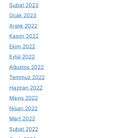
Şubat 2023
Ocak 2023
Aralık 2022
Kasım 2022
Ekim 2022
Eylül 2022
Ağustos 2022
Temmuz 2022
Haziran 2022
Mayıs 2022
Nisan 2022
Mart 2022
Şubat 2022