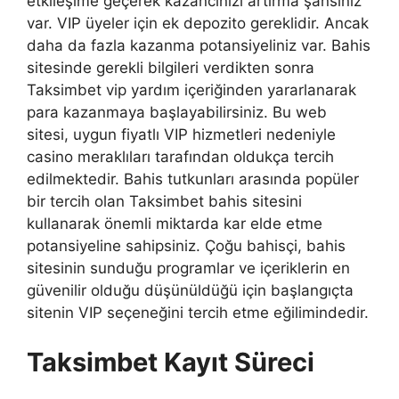
etkileşime geçerek kazancınızı artırma şansınız
var. VIP üyeler için ek depozito gereklidir. Ancak
daha da fazla kazanma potansiyeliniz var. Bahis
sitesinde gerekli bilgileri verdikten sonra
Taksimbet vip yardım içeriğinden yararlanarak
para kazanmaya başlayabilirsiniz. Bu web
sitesi, uygun fiyatlı VIP hizmetleri nedeniyle
casino meraklıları tarafından oldukça tercih
edilmektedir. Bahis tutkunları arasında popüler
bir tercih olan Taksimbet bahis sitesini
kullanarak önemli miktarda kar elde etme
potansiyeline sahipsiniz. Çoğu bahisçi, bahis
sitesinin sunduğu programlar ve içeriklerin en
güvenilir olduğu düşünüldüğü için başlangıçta
sitenin VIP seçeneğini tercih etme eğilimindedir.
Taksimbet Kayıt Süreci