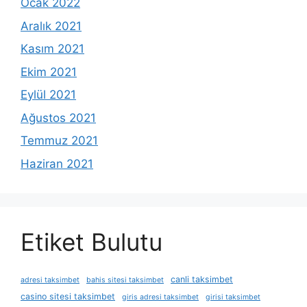
Ocak 2022
Aralık 2021
Kasım 2021
Ekim 2021
Eylül 2021
Ağustos 2021
Temmuz 2021
Haziran 2021
Etiket Bulutu
canli taksimbet
adresi taksimbet
bahis sitesi taksimbet
casino sitesi taksimbet
giris adresi taksimbet
girisi taksimbet