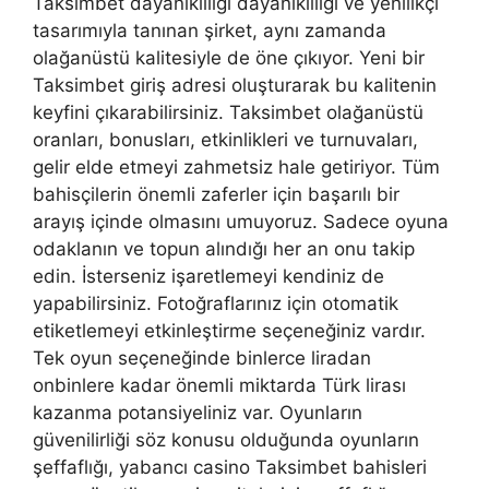
Taksimbet dayanıklılığı dayanıklılığı ve yenilikçi
tasarımıyla tanınan şirket, aynı zamanda
olağanüstü kalitesiyle de öne çıkıyor. Yeni bir
Taksimbet giriş adresi oluşturarak bu kalitenin
keyfini çıkarabilirsiniz. Taksimbet olağanüstü
oranları, bonusları, etkinlikleri ve turnuvaları,
gelir elde etmeyi zahmetsiz hale getiriyor. Tüm
bahisçilerin önemli zaferler için başarılı bir
arayış içinde olmasını umuyoruz. Sadece oyuna
odaklanın ve topun alındığı her an onu takip
edin. İsterseniz işaretlemeyi kendiniz de
yapabilirsiniz. Fotoğraflarınız için otomatik
etiketlemeyi etkinleştirme seçeneğiniz vardır.
Tek oyun seçeneğinde binlerce liradan
onbinlere kadar önemli miktarda Türk lirası
kazanma potansiyeliniz var. Oyunların
güvenilirliği söz konusu olduğunda oyunların
şeffaflığı, yabancı casino Taksimbet bahisleri