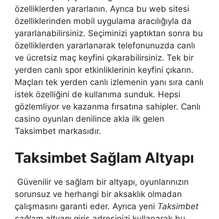
özelliklerden yararlanın. Ayrıca bu web sitesi
özelliklerinden mobil uygulama aracılığıyla da
yararlanabilirsiniz. Seçiminizi yaptıktan sonra bu
özelliklerden yararlanarak telefonunuzda canlı
ve ücretsiz maç keyfini çıkarabilirsiniz. Tek bir
yerden canlı spor etkinliklerinin keyfini çıkarın.
Maçları tek yerden canlı izlemenin yanı sıra canlı
istek özelliğini de kullanıma sunduk. Hepsi
gözlemliyor ve kazanma fırsatına sahipler. Canlı
casino oyunları denilince akla ilk gelen
Taksimbet markasıdır.
Taksimbet Sağlam Altyapı
Güvenilir ve sağlam bir altyapı, oyunlarınızın
sorunsuz ve herhangi bir aksaklık olmadan
çalışmasını garanti eder. Ayrıca yeni
Taksimbet
sağlam altyapı
giriş adresinizi kullanarak bu