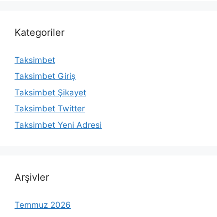
Kategoriler
Taksimbet
Taksimbet Giriş
Taksimbet Şikayet
Taksimbet Twitter
Taksimbet Yeni Adresi
Arşivler
Temmuz 2026