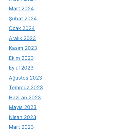
Mart 2024
Şubat 2024
Ocak 2024
Aralık 2023
Kasım 2023
Ekim 2023
Eylül 2023
Ağustos 2023
Temmuz 2023
Haziran 2023
Mayıs 2023
Nisan 2023
Mart 2023