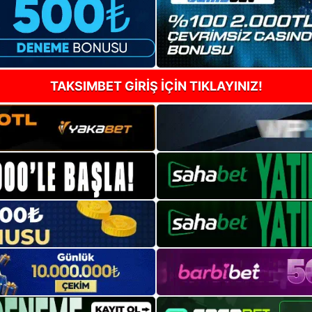
TAKSIMBET GİRİŞ İÇİN TIKLAYINIZ!