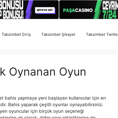
Taksimbet Giriş
Taksimbet Şikayet
Taksimbet Twitte
ok Oynanan Oyun
bahis yapmaya yeni başlayan kullanıcılar için en
dir. Bahis yaparak çeşitli oyunlar oynayabilirsiniz.
yen oyuncular için birçok oyun seçeneği
klerine ek olarak, diğer spor etkinliklerine de