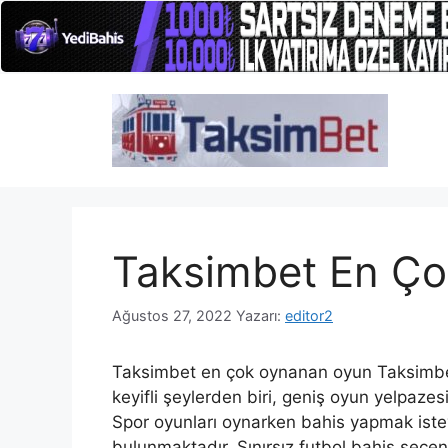
İçeriğe
atla
Taksimbet En Ç
Ağustos 27, 2022
Yazarı:
editor2
Taksimbet en çok oynanan oyun Taksimbet 
keyifli şeylerden biri, geniş oyun yelpazesi
Spor oyunları oynarken bahis yapmak iste
bulunmaktadır. Sınırsız futbol bahis seçene