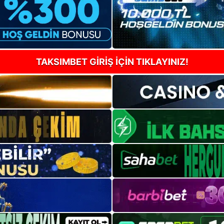
TAKSIMBET GİRİŞ İÇİN TIKLAYINIZ!