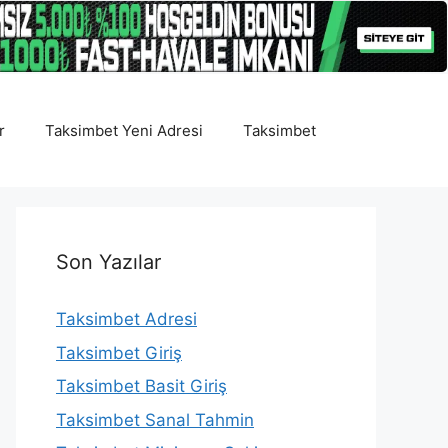
r
Taksimbet Yeni Adresi
Taksimbet
Son Yazılar
Taksimbet Adresi
Taksimbet Giriş
Taksimbet Basit Giriş
Taksimbet Sanal Tahmin