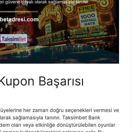
Kupon Başarısı
 üyelerine her zaman doğru seçenekleri vermesi ve
 olarak sağlamasıyla tanınır. Taksimbet Bank
em olan veya etkinliğe dönüştürülebilen oyunlar