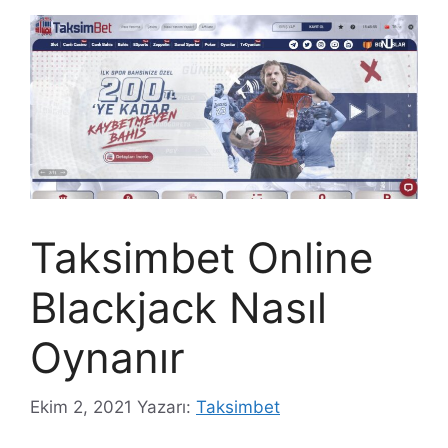
Taksimbet Online
Blackjack Nasıl
Oynanır
Ekim 2, 2021
Yazarı:
Taksimbet