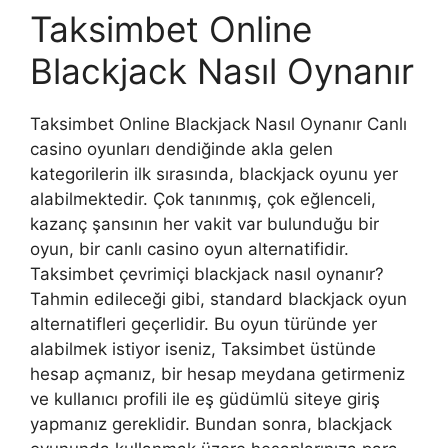
Taksimbet Online
Blackjack Nasıl Oynanır
Taksimbet Online Blackjack Nasıl Oynanır Canlı
casino oyunları dendiğinde akla gelen
kategorilerin ilk sırasında, blackjack oyunu yer
alabilmektedir. Çok tanınmış, çok eğlenceli,
kazanç şansının her vakit var bulunduğu bir
oyun, bir canlı casino oyun alternatifidir.
Taksimbet çevrimiçi blackjack nasıl oynanır?
Tahmin edileceği gibi, standard blackjack oyun
alternatifleri geçerlidir. Bu oyun türünde yer
alabilmek istiyor iseniz, Taksimbet üstünde
hesap açmanız, bir hesap meydana getirmeniz
ve kullanıcı profili ile eş güdümlü siteye giriş
yapmanız gereklidir. Bundan sonra, blackjack