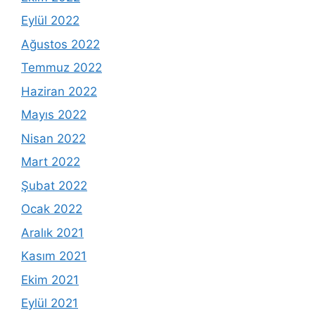
Eylül 2022
Ağustos 2022
Temmuz 2022
Haziran 2022
Mayıs 2022
Nisan 2022
Mart 2022
Şubat 2022
Ocak 2022
Aralık 2021
Kasım 2021
Ekim 2021
Eylül 2021