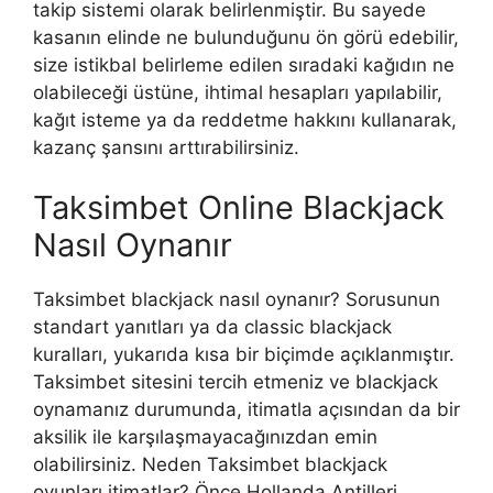
takip sistemi olarak belirlenmiştir. Bu sayede
kasanın elinde ne bulunduğunu ön görü edebilir,
size istikbal belirleme edilen sıradaki kağıdın ne
olabileceği üstüne, ihtimal hesapları yapılabilir,
kağıt isteme ya da reddetme hakkını kullanarak,
kazanç şansını arttırabilirsiniz.
Taksimbet Online Blackjack
Nasıl Oynanır
Taksimbet blackjack nasıl oynanır? Sorusunun
standart yanıtları ya da classic blackjack
kuralları, yukarıda kısa bir biçimde açıklanmıştır.
Taksimbet sitesini tercih etmeniz ve blackjack
oynamanız durumunda, itimatla açısından da bir
aksilik ile karşılaşmayacağınızdan emin
olabilirsiniz. Neden Taksimbet blackjack
oyunları itimatlar? Önce Hollanda Antilleri