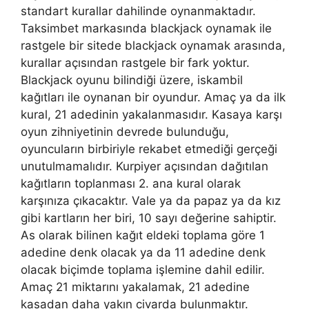
standart kurallar dahilinde oynanmaktadır.
Taksimbet markasında blackjack oynamak ile
rastgele bir sitede blackjack oynamak arasında,
kurallar açısından rastgele bir fark yoktur.
Blackjack oyunu bilindiği üzere, iskambil
kağıtları ile oynanan bir oyundur. Amaç ya da ilk
kural, 21 adedinin yakalanmasıdır. Kasaya karşı
oyun zihniyetinin devrede bulunduğu,
oyuncuların birbiriyle rekabet etmediği gerçeği
unutulmamalıdır. Kurpiyer açısından dağıtılan
kağıtların toplanması 2. ana kural olarak
karşınıza çıkacaktır. Vale ya da papaz ya da kız
gibi kartların her biri, 10 sayı değerine sahiptir.
As olarak bilinen kağıt eldeki toplama göre 1
adedine denk olacak ya da 11 adedine denk
olacak biçimde toplama işlemine dahil edilir.
Amaç 21 miktarını yakalamak, 21 adedine
kasadan daha yakın civarda bulunmaktır.