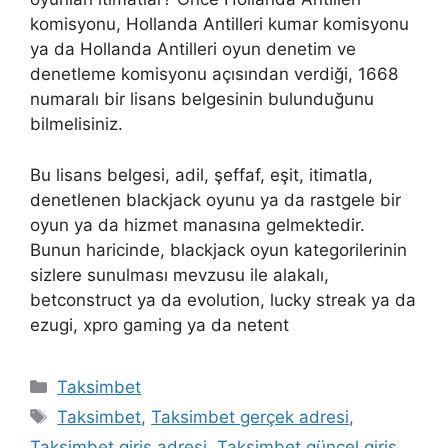
komisyonu, Hollanda Antilleri kumar komisyonu
ya da Hollanda Antilleri oyun denetim ve
denetleme komisyonu açısından verdiği, 1668
numaralı bir lisans belgesinin bulunduğunu
bilmelisiniz.
Bu lisans belgesi, adil, şeffaf, eşit, itimatla,
denetlenen blackjack oyunu ya da rastgele bir
oyun ya da hizmet manasına gelmektedir.
Bunun haricinde, blackjack oyun kategorilerinin
sizlere sunulması mevzusu ile alakalı,
betconstruct ya da evolution, lucky streak ya da
ezugi, xpro gaming ya da netent
Kategoriler
Taksimbet
Etiketler
Taksimbet
,
Taksimbet gerçek adresi
,
Taksimbet giriş adresi
,
Taksimbet güncel giriş
,