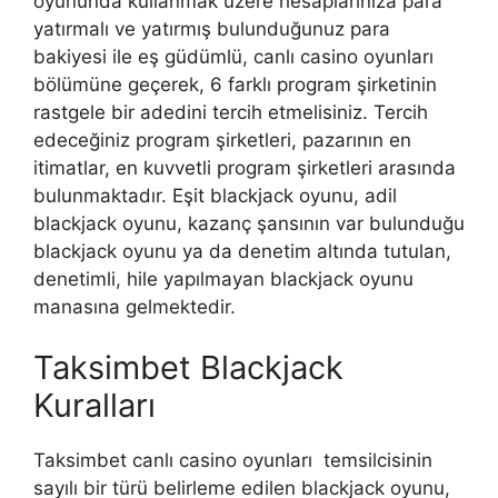
oyununda kullanmak üzere hesaplarınıza para
yatırmalı ve yatırmış bulunduğunuz para
bakiyesi ile eş güdümlü, canlı casino oyunları
bölümüne geçerek, 6 farklı program şirketinin
rastgele bir adedini tercih etmelisiniz. Tercih
edeceğiniz program şirketleri, pazarının en
itimatlar, en kuvvetli program şirketleri arasında
bulunmaktadır. Eşit blackjack oyunu, adil
blackjack oyunu, kazanç şansının var bulunduğu
blackjack oyunu ya da denetim altında tutulan,
denetimli, hile yapılmayan blackjack oyunu
manasına gelmektedir.
Taksimbet Blackjack
Kuralları
Taksimbet canlı casino oyunları temsilcisinin
sayılı bir türü belirleme edilen blackjack oyunu,