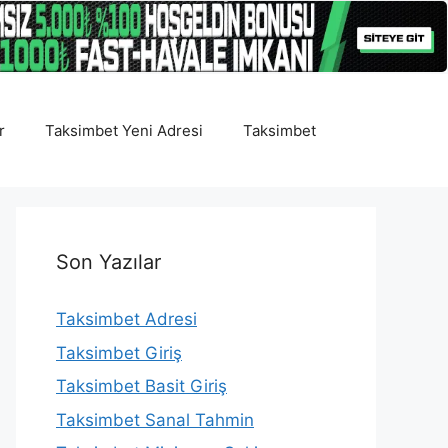
r
Taksimbet Yeni Adresi
Taksimbet
Son Yazılar
Taksimbet Adresi
Taksimbet Giriş
Taksimbet Basit Giriş
Taksimbet Sanal Tahmin