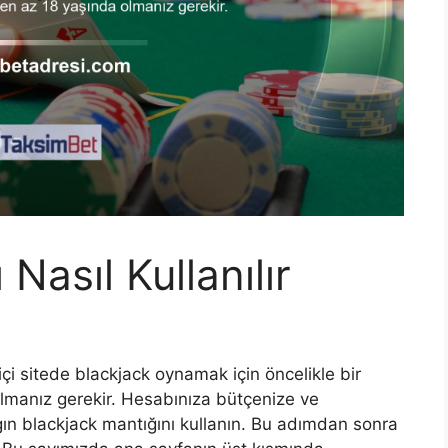
Nasıl Kullanılır
içi sitede blackjack oynamak için öncelikle bir
lmanız gerekir. Hesabınıza bütçenize ve
lgın blackjack mantığını kullanın. Bu adımdan sonra