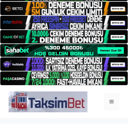
İçeriğe
atla
Menü