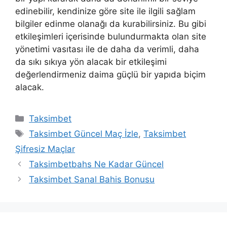
edinebilir, kendinize göre site ile ilgili sağlam
bilgiler edinme olanağı da kurabilirsiniz. Bu gibi
etkileşimleri içerisinde bulundurmakta olan site
yönetimi vasıtası ile de daha da verimli, daha
da sıkı sıkıya yön alacak bir etkileşimi
değerlendirmeniz daima güçlü bir yapıda biçim
alacak.
Kategoriler
Taksimbet
Etiketler
Taksimbet Güncel Maç İzle
,
Taksimbet
Şifresiz Maçlar
Taksimbetbahs Ne Kadar Güncel
Taksimbet Sanal Bahis Bonusu