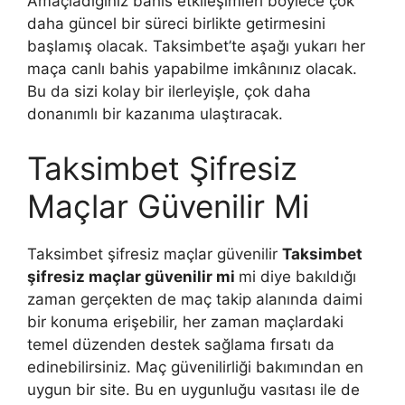
Amaçladığınız bahis etkileşimleri böylece çok
daha güncel bir süreci birlikte getirmesini
başlamış olacak. Taksimbet’te aşağı yukarı her
maça canlı bahis yapabilme imkânınız olacak.
Bu da sizi kolay bir ilerleyişle, çok daha
donanımlı bir kazanıma ulaştıracak.
Taksimbet Şifresiz
Maçlar Güvenilir Mi
Taksimbet şifresiz maçlar güvenilir
Taksimbet
şifresiz maçlar güvenilir mi
mi diye bakıldığı
zaman gerçekten de maç takip alanında daimi
bir konuma erişebilir, her zaman maçlardaki
temel düzenden destek sağlama fırsatı da
edinebilirsiniz. Maç güvenilirliği bakımından en
uygun bir site. Bu en uygunluğu vasıtası ile de