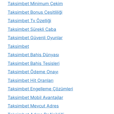
Taksimbet Minimum Çekim
Taksimbet Bonus Çeşitliliği
Taksimbet Tv Özelliği
Taksimbet Sürekli Çaba
Taksimbet Güvenli Oyunlar
Taksimbet
Taksimbet Bahis Dünyası
Taksimbet Bahis Tesisleri
Taksimbet Ödeme Onayı
Taksimbet Hit Oranları
Taksimbet Engelleme Çözümleri
Taksimbet Mobil Avantajlar
Taksimbet Mevcut Adres