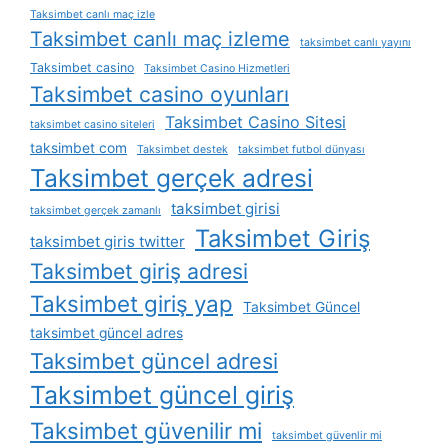
Taksimbet canlı maç izle
Taksimbet canlı maç izleme
taksimbet canlı yayını
Taksimbet casino
Taksimbet Casino Hizmetleri
Taksimbet casino oyunları
Taksimbet Casino Sitesi
taksimbet casino siteleri
taksimbet com
Taksimbet destek
taksimbet futbol dünyası
Taksimbet gerçek adresi
taksimbet girisi
taksimbet gerçek zamanlı
Taksimbet Giriş
taksimbet giris twitter
Taksimbet giriş adresi
Taksimbet giriş yap
Taksimbet Güncel
taksimbet güncel adres
Taksimbet güncel adresi
Taksimbet güncel giriş
Taksimbet güvenilir mi
taksimbet güvenlir mi