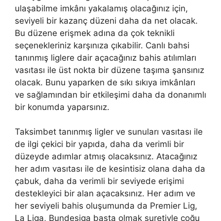
ulaşabilme imkânı yakalamış olacağınız için,
seviyeli bir kazanç düzeni daha da net olacak.
Bu düzene erişmek adına da çok teknikli
seçenekleriniz karşınıza çıkabilir. Canlı bahsi
tanınmış liglere dair açacağınız bahis atılımları
vasıtası ile üst nokta bir düzene taşıma şansınız
olacak. Bunu yaparken de sıkı sıkıya imkânları
ve sağlamından bir etkileşimi daha da donanımlı
bir konumda yaparsınız.
Taksimbet tanınmış ligler ve sunuları vasıtası ile
de ilgi çekici bir yapıda, daha da verimli bir
düzeyde adımlar atmış olacaksınız. Atacağınız
her adım vasıtası ile de kesintisiz olana daha da
çabuk, daha da verimli bir seviyede erişimi
destekleyici bir alan açacaksınız. Her adım ve
her seviyeli bahis oluşumunda da Premier Lig,
La Liga, Bundesiga başta olmak suretiyle çoğu