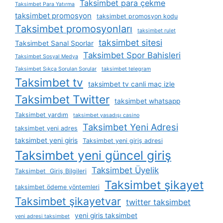
Taksimbet para çekme
Taksimbet Para Yatırma
taksimbet promosyon
taksimbet promosyon kodu
Taksimbet promosyonları
taksimbet rulet
taksimbet sitesi
Taksimbet Sanal Sporlar
Taksimbet Spor Bahisleri
Taksimbet Sosyal Medya
Taksimbet Sıkça Sorulan Sorular
taksimbet telegram
Taksimbet tv
taksimbet tv canli maç izle
Taksimbet Twitter
taksimbet whatsapp
Taksimbet yardım
taksimbet yasadışı casino
Taksimbet Yeni Adresi
taksimbet yeni adres
taksimbet yeni giris
Taksimbet yeni giriş adresi
Taksimbet yeni güncel giriş
Taksimbet Üyelik
Taksimbet Giriş Bilgileri
Taksimbet şikayet
taksimbet ödeme yöntemleri
Taksimbet şikayetvar
twitter taksimbet
yeni giris taksimbet
yeni adresi taksimbet