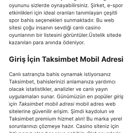
oyununu sizlerde oynayabilirsiniz. Şirket, e-spor
etkinlikleri için ideal oranları tanımlayan çeşitli
spor bahis seçenekleri sunmaktadır. Bu web
sitesi çoğu insanın sevdiği canlı casino
oyunlarının bir listesini görüntüler.Üstelik sitede
kazanılan para anında ödeniyor.
Giriş İçin Taksimbet Mobil Adresi
Canlı satrançta bahis oynamak istiyorsanız
Taksimbet, bahislerinizi anlamanıza yardımcı
olacak istatistikler, analizler ve canlı yayın
uygulamaları sunar. Günümüzün en popüler
giriş
i̇çin Taksimbet mobil adresi
mobil adres web
sitelerine güvenilir erişim. Şimdi kaydolun ve
Taksimbet premium hizmet alın! Bu marka yerel
sorunlarınızı çözmeye hazır. Casino siteniz için