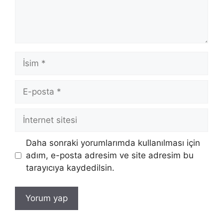
İsim
E-
posta
İnternet
sitesi
Daha sonraki yorumlarımda kullanılması için
adım, e-posta adresim ve site adresim bu
tarayıcıya kaydedilsin.