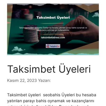
Taksimbet Üyeleri
Kasım 22, 2023
Yazarı:
Taksimbet üyeleri seobahis Üyeleri bu hesaba
yatırılan parayı bahis oynamak ve kazançlarını