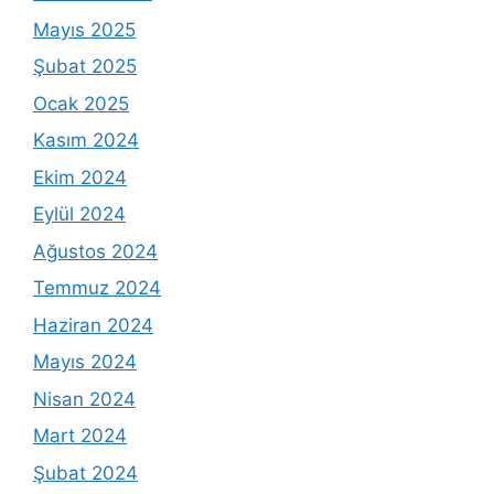
Mayıs 2025
Şubat 2025
Ocak 2025
Kasım 2024
Ekim 2024
Eylül 2024
Ağustos 2024
Temmuz 2024
Haziran 2024
Mayıs 2024
Nisan 2024
Mart 2024
Şubat 2024